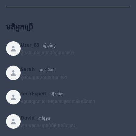
មតិអ្នកប្រើ
User_88
ម្សិលមិញ
ខ្លឹមសារមានប្រយោជន៍ខ្លាំងណាស់។
Sarah
១០ នាទីមុន
ខ្ញុំពិតជាចូលចិត្តអានវាណាស់។
TechExpert
ម្សិលមិញ
អត្ថបទល្អណាស់! អរគុណសម្រាប់ការចែករំលែក។
David
៣ ថ្ងៃមុន
សូមអរគុណសម្រាប់ព័ត៌មានដ៏ល្អនេះ។