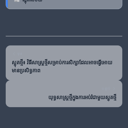
មុន
ស្លុតថ្មី៖ វិធីសាស្ត្រថ្មីសម្រាប់ការសិក្សាដែលអាចធ្វើអោយ
មានប្រសិទ្ធភាព
បន្ទាប់
យុទ្ធសាស្ត្រថ្មីក្នុងការអប់រំជាមួយស្លុតថ្មី