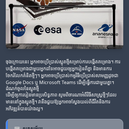
ចុងក្រោយនេះ អ្នកអាចប្រើប្រាស់ស្លុតថ្មីសម្រាប់ការបង្កើតគម្រោង។ ការ
បង្កើតគម្រោងជាមួយអ្នកដទៃអាចជួយឲ្យអ្នករៀនពីគ្នា និងមានការ
ចែករំលែកគំនិតថ្មីៗ។ អ្នកអាចប្រើប្រាស់កម្មវិធីប្រើប្រាស់សាមញ្ញដូចជា
Google Docs ឬ Microsoft Teams ដើម្បីធ្វើការជាមួយគ្នា។
ដំណក់ចូលនៃស្លុតថ្មី
ដើម្បីឲ្យការរៀនមានប្រសិទ្ធភាព សូមពិចារណាអំពីវិធីសាស្ត្រថ្មីៗដែល
មាននៅក្នុងស្លុតថ្មី។ វានឹងជួយឱ្យអ្នកអាចស្វែងយល់ពីជីវិតនិងការ
អភិវឌ្ឍន៍បានយ៉ាងល្អ។
📰
ស្លុតសម័យ