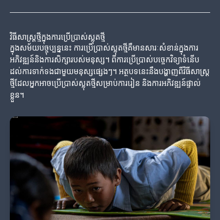
វិធីសាស្ត្រថ្មីក្នុងការប្រើប្រាស់ស្លុតថ្មី
ក្នុងសម័យបច្ចុប្បន្ននេះ ការប្រើប្រាស់ស្លុតថ្មីគឺមានសារៈសំខាន់ក្នុងការ
អភិវឌ្ឍន៍និងការសិក្សារបស់មនុស្ស។ ពីការប្រើប្រាស់បច្ចេកវិទ្យាទំនើប
ដល់ការទាក់ទងជាមួយមនុស្សផ្សេងៗ។ អត្ថបទនេះនឹងបង្ហាញពីវិធីសាស្ត្រ
ថ្មីដែលអ្នកអាចប្រើប្រាស់ស្លុតថ្មីសម្រាប់ការរៀន និងការអភិវឌ្ឍន៍ផ្ទាល់
ខ្លួន។