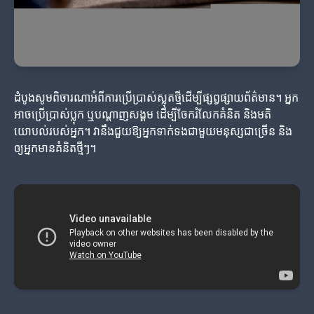
ដំបូងសូមពិចារណាអំពីការប្រើប្រាស់ស្លុតថ្មីដើម្បីផ្សព្វផ្សាយព័ត៌មាន។ អ្នក
អាចប្រើប្រាស់ប្លុក ឬបណ្តាញសង្គម ដើម្បីចែករំលែកគំនិត និងមតិ
យោបល់របស់អ្នក។ វានឹងជួយឱ្យអ្នកទាក់ទងជាមួយមនុស្សជាច្រើន និង
ឲ្យអ្នកមានគំនិតថ្មីៗ។