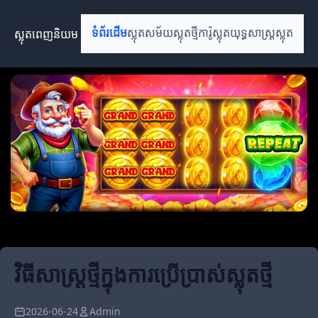
ស្លុតពេញនិយម
ទំព័រដើម
ស្លុតសម័យ
ស្លុតថ្មី
ការ៉ូស្លុត
យុទ្ធសាស្ត្រស្លុត
វិធីសាស្ត្រថ្មីក្នុងការប្រើប្រាស់ស្លុតថ្មី
2026-06-24
Admin