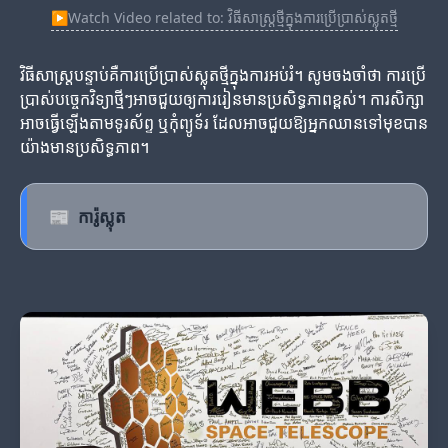
▶
Watch Video related to: វិធីសាស្ត្រថ្មីក្នុងការប្រើប្រាស់ស្លុតថ្មី
វិធីសាស្ត្របន្ទាប់គឺការប្រើប្រាស់ស្លុតថ្មីក្នុងការអប់រំ។ សូមចងចាំថា ការប្រើ
ប្រាស់បច្ចេកវិទ្យាថ្មីៗអាចជួយឲ្យការរៀនមានប្រសិទ្ធភាពខ្ពស់។ ការសិក្សា
អាចធ្វើឡើងតាមទូរស័ព្ទ ឬកុំព្យូទ័រ ដែលអាចជួយឱ្យអ្នកឈានទៅមុខបាន
យ៉ាងមានប្រសិទ្ធភាព។
📰
ការ៉ូស្លុត