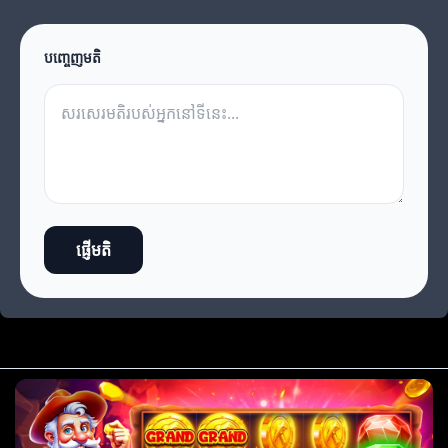
បញ្ចេញមតិ
ផ្ញើមតិ