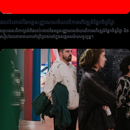
ផលប៉ះពាល់នៃអត្តសញ្ញាណសម័យលើការអភិវឌ្ឍន៍ផ្នែកចិត្តវិជ្ជា
អត្ថបទនេះពិភាក្សាអំពីផលប៉ះពាល់នៃអត្តសញ្ញាណសម័យលើការអភិវឌ្ឍន៍ផ្នែកចិត្តវិជ្ជា និង
របៀបដែលវាអាចយកទៅប្រើប្រាស់នៅក្នុងសង្គមសម័យបច្ចុប្បន្ន។