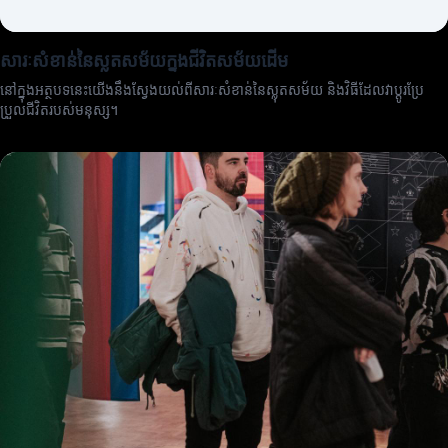
សារៈសំខាន់នៃស្លុតសម័យក្នុងជីវិតសម័យដើម
នៅក្នុងអត្ថបទនេះយើងនឹងស្វែងយល់ពីសារៈសំខាន់នៃស្លុតសម័យ និងវិធីដែលវាប្តូរប្រែ
ប្រួលជីវិតរបស់មនុស្ស។