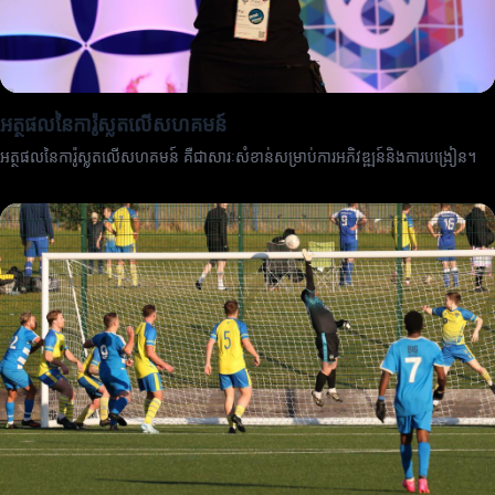
អត្ថផលនៃការ៉ូស្លុតលើសហគមន៍
អត្ថផលនៃការ៉ូស្លុតលើសហគមន៍ គឺជាសារៈសំខាន់សម្រាប់ការអភិវឌ្ឍន៍និងការបង្រៀន។