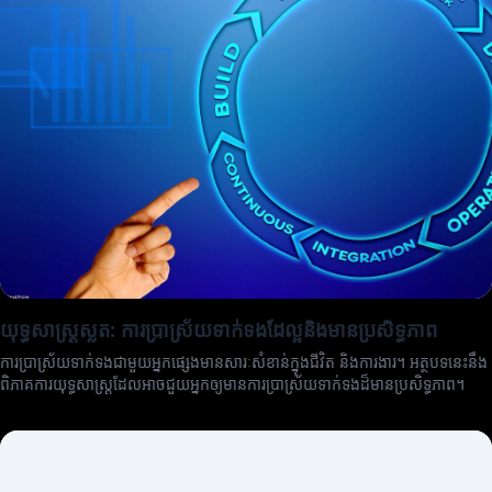
យុទ្ធសាស្ត្រស្លុត: ការប្រាស្រ័យទាក់ទងដែល្អនិងមានប្រសិទ្ធភាព
ការប្រាស្រ័យទាក់ទងជាមួយអ្នកផ្សេងមានសារៈសំខាន់ក្នុងជីវិត និងការងារ។ អត្ថបទនេះនឹង
ពិភាគការយុទ្ធសាស្ត្រដែលអាចជួយអ្នកឲ្យមានការប្រាស្រ័យទាក់ទងដ៏មានប្រសិទ្ធភាព។