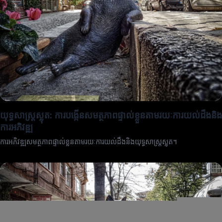
យុទ្ធសាស្ត្រស្លុត: ការបង្កើនសមត្ថភាពផ្ទាល់ខ្លួនតាមរយៈការយល់ដឹងនិង
ការអភិវឌ្ឍ
ការអភិវឌ្ឍសមត្ថភាពផ្ទាល់ខ្លួនតាមរយៈការយល់ដឹងនិងយុទ្ធសាស្ត្រស្លុត។