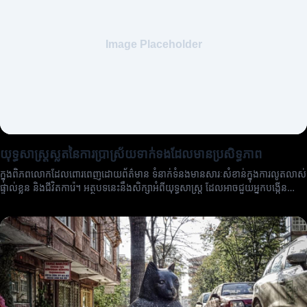
យុទ្ធសាស្ត្រស្លុតនៃការប្រាស្រ័យទាក់ទងដែលមានប្រសិទ្ធភាព
ក្នុងពិភពលោកដែលពោរពេញដោយព័ត៌មាន ទំនាក់ទំនងមានសារៈសំខាន់ក្នុងការលូតលាស់
ផ្ទាល់ខ្លួន និងជីវិតការ៉េ។ អត្ថបទនេះនឹងសិក្សាអំពីយុទ្ធសាស្ត្រ ដែលអាចជួយអ្នកបង្កើន
សមត្ថភាពនៃការប្រាស្រ័យទាក់ទង។