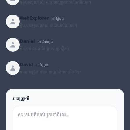
អត្ថបទល្អណាស់! អរគុណសម្រាប់ការចែករំលែក។
WebExplorer
៣ ថ្ងៃមុន
ខ្លឹមសារច្បាស់លាស់ ងាយយល់ណាស់។
Daniel
២ ម៉ោងមុន
នឹងតាមដានរាល់អត្ថបទបន្តទៀត។
David
៣ ថ្ងៃមុន
អរគុណច្រើនដែលបានផ្តល់ចំណេះដឹងថ្មីៗ។
បញ្ចេញមតិ