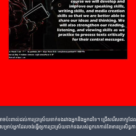
ាចប៉ះពាល់ដល់ការប្រាស្រ័យទាក់ទងរវាងអ្នកនិងអ្នកដទៃ។ ជ្រើសរើសពាក្យដែ
ាន់សម្រាប់អ្នកដែលចង់ធ្វើឲ្យការប្រាស្រ័យទាក់ទងរបស់ពួកគេកាន់តែមានប្រសិទ្ធភ