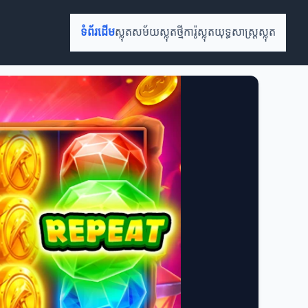
ទំព័រដើម
ស្លុតសម័យ
ស្លុតថ្មី
ការ៉ូស្លុត
យុទ្ធសាស្ត្រស្លុត