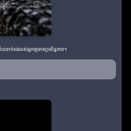
រ័យទាក់ទងរបស់អ្នកឲ្យមានប្រសិទ្ធភាព។