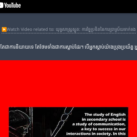
▶
Watch Video related to: យុទ្ធសាស្ត្រស្លុត: ការច្នៃប្រឌិតនៃការប្រាស្រ័យទាក់ទង
ឹមតែជាការនិយាយទេ តែថែមទាំងជាការស្តាប់ដែរ។ បើអ្នកស្តាប់យ៉ាងប្រុងប្រយ័ត្