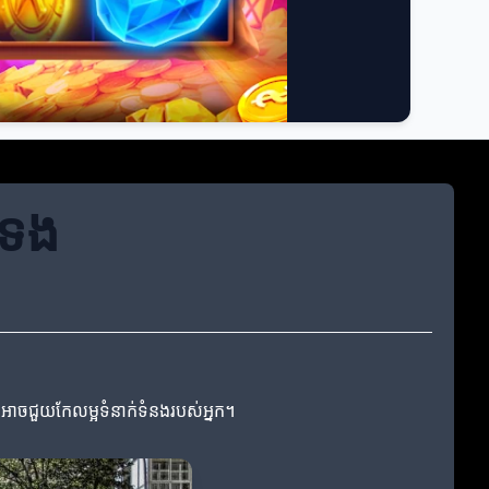
ក់ទង
ែលអាចជួយកែលម្អទំនាក់ទំនងរបស់អ្នក។