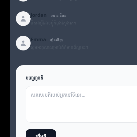
Jordan
១០ នាទីមុន
ពិតជាអ្វីដែលខ្ញុំកំពុងស្វែងរក។
Emma
ម្សិលមិញ
សូមអរគុណសម្រាប់ព័ត៌មានដ៏ល្អនេះ។
បញ្ចេញមតិ
ផ្ញើមតិ