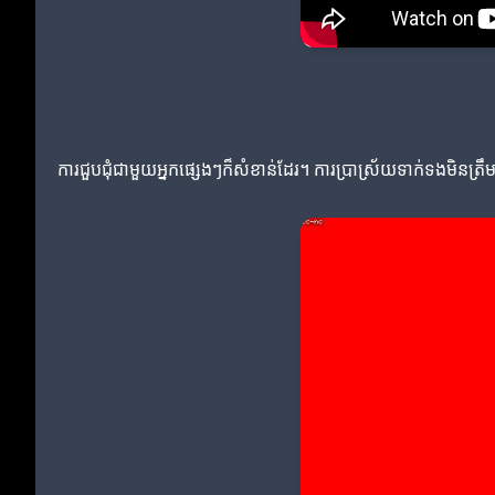
ការជួបជុំជាមួយអ្នកផ្សេងៗក៏សំខាន់ដែរ។ ការប្រាស្រ័យទាក់ទងមិនត្រ