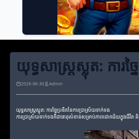
យុទ្ធសាស្ត្រស្លុត: ការ
2026-06-30
Admin
យុទ្ធសាស្ត្រស្លុត: ការច្នៃប្រឌិតនៃការប្រាស្រ័យទាក់ទង
ការប្រាស្រ័យទាក់ទងគឺជាធាតុសំខាន់សម្រាប់ភាពជោគជ័យក្នុងជីវិត 