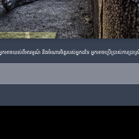
ចយល់ពីអារម្មណ៍ និងចំណារចិត្តរបស់អ្នកដទៃ អ្នកអាចប្រើប្រាស់ការប្រាស្