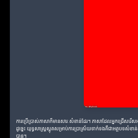
ការប្រើប្រាស់ភាសាក៏មានសារៈសំខាន់ដែរ។ ភាសាដែលអ្នកជ្រើសរើសអ
ដូច្នេះ យុទ្ធសាស្ត្រស្លុតសម្រាប់ការប្រាស្រ័យទាក់ទងគឺជាអត្ថបទសំខ
បាន។