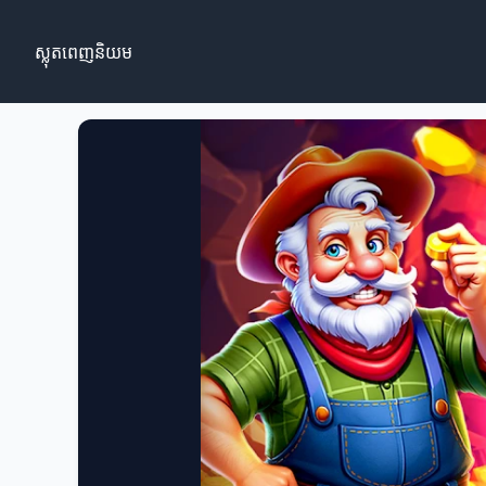
ស្លុតពេញនិយម