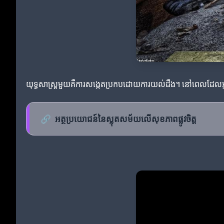
យុទ្ធសាស្ត្រមួយគឺការសង្កេតប្រកបដោយការយល់ដឹង។ នៅពេលដែលអ្នកអា
🔗
អត្ថប្រយោជន៍នៃស្លុតសម័យលើសុខភាពផ្លូវចិត្ត