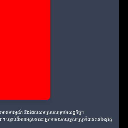
លមានអារម្មណ៍ និងដែលសមស្របសម្រាប់សេដ្ឋកិច្ច។
ាព។ បន្ទាប់ពីអានអត្ថបទនេះ អ្នកអាចយកយុទ្ធសាស្ត្រទាំងនេះទៅអនុវត្ត