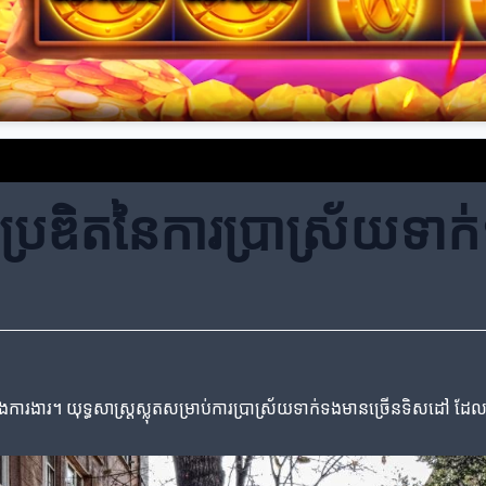
ច្នៃប្រឌិតនៃការប្រាស្រ័យទា
និងការងារ។ យុទ្ធសាស្ត្រស្លុតសម្រាប់ការប្រាស្រ័យទាក់ទងមានច្រើនទិសដៅ ដ