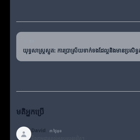
មុន
យុទ្ធសាស្ត្រស្លុត: ការប្រាស្រ័យទាក់ទងដែល្អនិងមានប្រសិទ្
មតិអ្នកប្រើ
David
៣ ថ្ងៃមុន
នឹងតាមដានរាល់អត្ថបទបន្តទៀត។