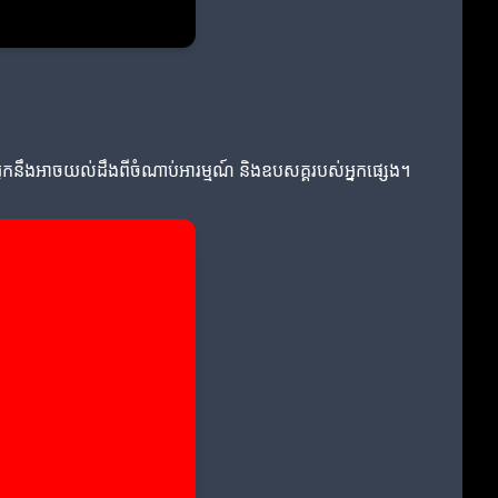
ន អ្នកនឹងអាចយល់ដឹងពីចំណាប់អារម្មណ៍ និងឧបសគ្គរបស់អ្នកផ្សេង។