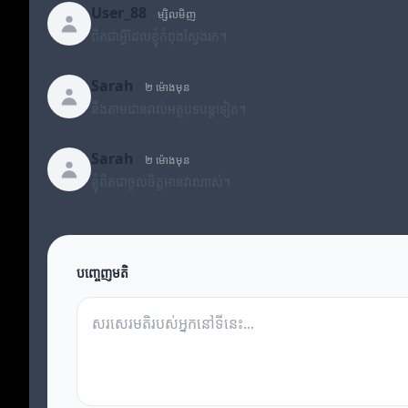
User_88
ម្សិលមិញ
ពិតជាអ្វីដែលខ្ញុំកំពុងស្វែងរក។
Sarah
២ ម៉ោងមុន
នឹងតាមដានរាល់អត្ថបទបន្តទៀត។
Sarah
២ ម៉ោងមុន
ខ្ញុំពិតជាចូលចិត្តអានវាណាស់។
បញ្ចេញមតិ