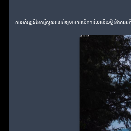
ការអភិវឌ្ឍន៍នៃការ៉ូស្លុតអាចនាំឲ្យមានការបើកការិយាល័យថ្មី និងកា