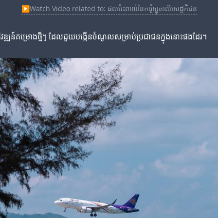
▶
Watch Video related to: ផលប៉ះពាល់នៃការ៉ូស្លុតលើសេដ្ឋកិជន
រអភិវឌ្ឍន៍គម្រោងថ្មីៗ ដែលជួយបង្កើនចំណូលសម្រាប់ប្រជាជនក្នុងនោះផងដែរ។