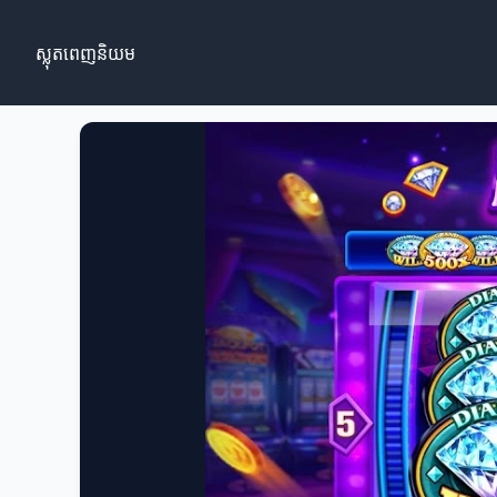
ស្លុតពេញនិយម