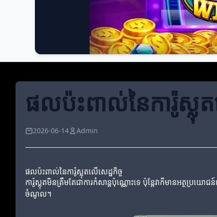
ផលប៉ះពាល់នៃការ៉ូស្លុ
2026-06-14
Admin
ផលប៉ះពាល់នៃការ៉ូស្លុតលើសេដ្ឋកិច្ច
ការ៉ូស្លុតមិនត្រឹមតែជាការកំសាន្តប៉ុណ្ណោះទេ ប៉ុន្តែវាក៏មានអត្ថប្រយ
ចំណូល។