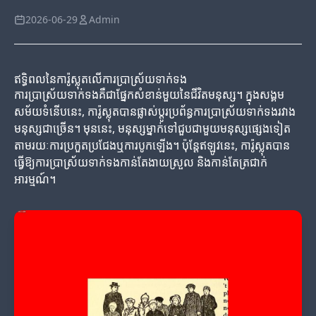
2026-06-29
Admin
ឥទ្ធិពលនៃការ៉ូស្លុតលើការប្រាស្រ័យទាក់ទង
ការប្រាស្រ័យទាក់ទងគឺជាផ្នែកសំខាន់មួយនៃជីវិតមនុស្ស។ ក្នុងសង្គម
សម័យទំនើបនេះ, ការ៉ូស្លុតបានផ្លាស់ប្តូរប្រព័ន្ធការប្រាស្រ័យទាក់ទងរវាង
មនុស្សជាច្រើន។ មុននេះ, មនុស្សម្នាក់ទៅជួបជាមួយមនុស្សផ្សេងទៀត
តាមរយៈការប្រកួតប្រជែងឬការបូកឡើង។ ប៉ុន្តែឥឡូវនេះ, ការ៉ូស្លុតបាន
ធ្វើឱ្យការប្រាស្រ័យទាក់ទងកាន់តែងាយស្រួល និងកាន់តែត្រជាក់
អារម្មណ៍។