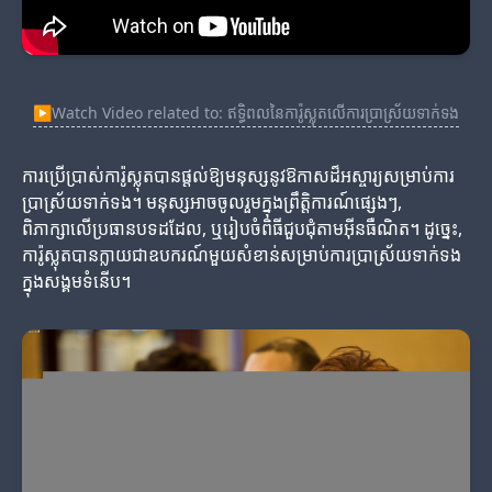
▶
Watch Video related to: ឥទ្ធិពលនៃការ៉ូស្លុតលើការប្រាស្រ័យទាក់ទង
ការប្រើប្រាស់ការ៉ូស្លុតបានផ្តល់ឱ្យមនុស្សនូវឱកាសដ៏អស្ចារ្យសម្រាប់ការ
ប្រាស្រ័យទាក់ទង។ មនុស្សអាចចូលរួមក្នុងព្រឹត្តិការណ៍ផ្សេងៗ,
ពិភាក្សាលើប្រធានបទដដែល, ឬរៀបចំពិធីជួបជុំតាមអ៊ីនធឺណិត។ ដូច្នេះ,
ការ៉ូស្លុតបានក្លាយជាឧបករណ៍មួយសំខាន់សម្រាប់ការប្រាស្រ័យទាក់ទង
ក្នុងសង្គមទំនើប។