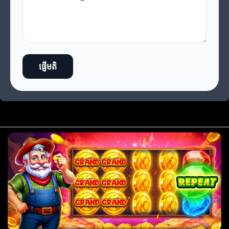
ផ្ញើមតិ