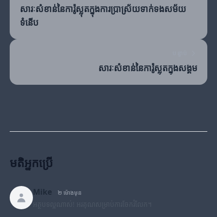
សារៈសំខាន់នៃការ៉ូស្លុតក្នុងការប្រាស្រ័យទាក់ទងសម័យ
ទំនើប
បន្ទាប់
សារៈសំខាន់នៃការ៉ូស្លុតក្នុងសង្គម
មតិអ្នកប្រើ
Mike
២ ម៉ោងមុន
អត្ថបទល្អណាស់! អរគុណសម្រាប់ការចែករំលែក។