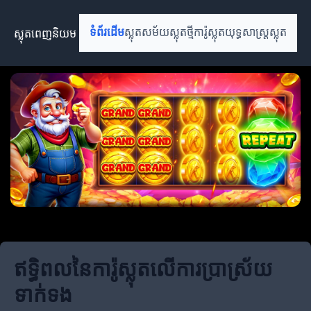
ស្លុតពេញនិយម
ទំព័រដើម
ស្លុតសម័យ
ស្លុតថ្មី
ការ៉ូស្លុត
យុទ្ធសាស្ត្រស្លុត
ឥទ្ធិពលនៃការ៉ូស្លុតលើការប្រាស្រ័យ
ទាក់ទង