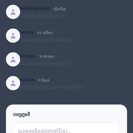
WebExplorer
ម្សិលមិញ
ពិតជាអ្វីដែលខ្ញុំកំពុងស្វែងរក។
Jenny
១០ នាទីមុន
សូមអរគុណសម្រាប់ព័ត៌មានដ៏ល្អនេះ។
Jordan
២ ម៉ោងមុន
នឹងតាមដានរាល់អត្ថបទបន្តទៀត។
Sarah
៣ ថ្ងៃមុន
អរគុណច្រើនដែលបានផ្តល់ចំណេះដឹងថ្មីៗ។
បញ្ចេញមតិ