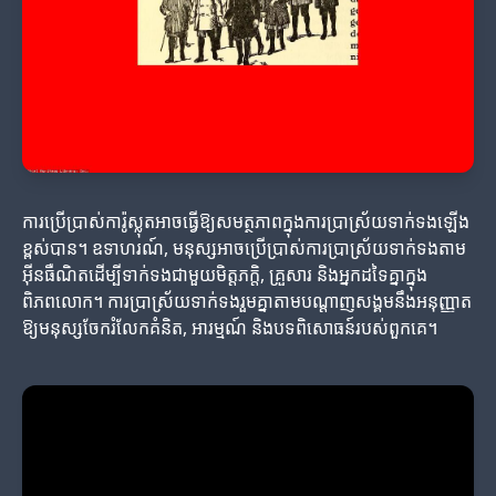
ការប្រើប្រាស់ការ៉ូស្លុតអាចធ្វើឱ្យសមត្ថភាពក្នុងការប្រាស្រ័យទាក់ទងឡើង
ខ្ពស់បាន។ ឧទាហរណ៍, មនុស្សអាចប្រើប្រាស់ការប្រាស្រ័យទាក់ទងតាម
អ៊ីនធឺណិតដើម្បីទាក់ទងជាមួយមិត្តភក្តិ, គ្រួសារ និងអ្នកដទៃគ្នាក្នុង
ពិភពលោក។ ការប្រាស្រ័យទាក់ទងរួមគ្នាតាមបណ្តាញសង្គមនឹងអនុញ្ញាត
ឱ្យមនុស្សចែករំលែកគំនិត, អារម្មណ៍ និងបទពិសោធន៍របស់ពួកគេ។