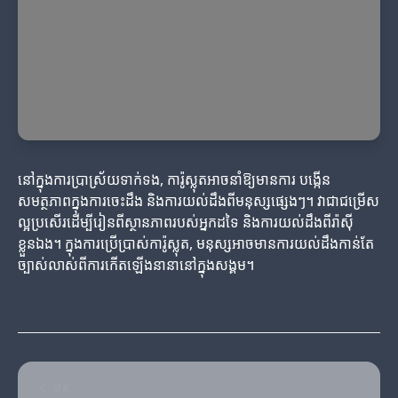
នៅក្នុងការប្រាស្រ័យទាក់ទង, ការ៉ូស្លុតអាចនាំឱ្យមានការ បង្កើន
សមត្ថភាពក្នុងការចេះដឹង និងការយល់ដឹងពីមនុស្សផ្សេងៗ។ វាជាជម្រើស
ល្អប្រសើរដើម្បីរៀនពីស្ថានភាពរបស់អ្នកដទៃ និងការយល់ដឹងពីរ៉ាស៊ី
ខ្លួនឯង។ ក្នុងការប្រើប្រាស់ការ៉ូស្លុត, មនុស្សអាចមានការយល់ដឹងកាន់តែ
ច្បាស់លាស់ពីការកើតឡើងនានានៅក្នុងសង្គម។
មុន