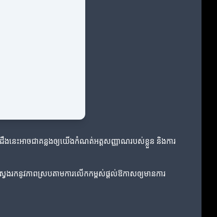
់ដឹងនេះអាចជាគន្លងឲ្យយើងកំណត់អត្តសញ្ញាណរបស់ខ្លួន និងការ
ស្វែងរកនូវភាពស្របតាមការលើកកម្ពស់ផ្តល់ឱកាសឲ្យមានការ