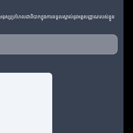
ស។ មនុស្សប្រហែលជា​ពិបាកក្នុងការទទួលស្គាល់នូវអត្តសញ្ញាណរបស់ខ្លួន