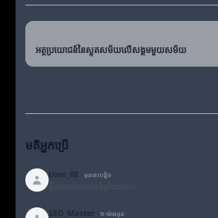
មុន
អត្ថប្រយោជន៍នៃស្លុតសម័យលើសង្គមមួយសម័យ
មតិអ្នកប្រើ
User_88
មុននេះបន្តិច
ខ្លឹមសារមានប្រយោជន៍ខ្លាំងណាស់។
SEO_Master
២ ម៉ោងមុន