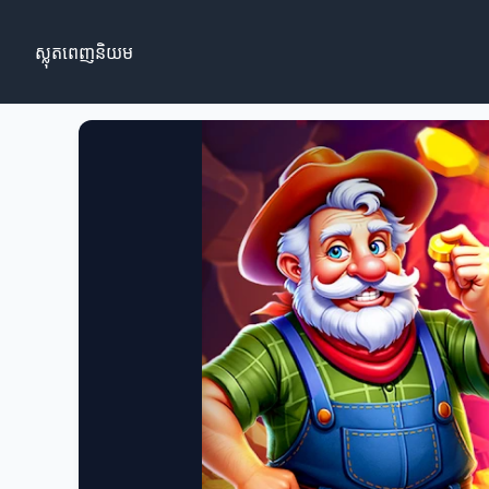
ស្លុតពេញនិយម