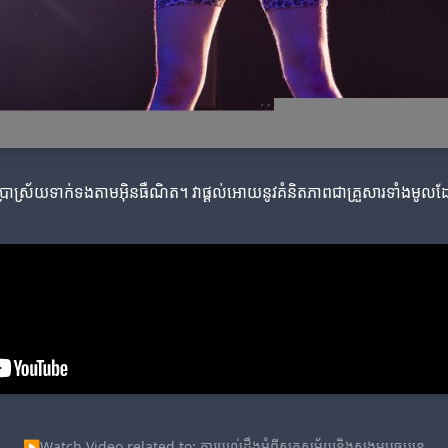
្រាស្រ័យទាក់ទងតាមអ៊ិនធឺណិត។ វាផ្ដល់អោយនូវគំនិតភាពជាគ្រួសារទាំងមូលដែលក
▶
Watch Video related to: ការយល់ដឹងអំពីស្លុតសម័យនិងសង្គមបច្ចុប្បន្ន