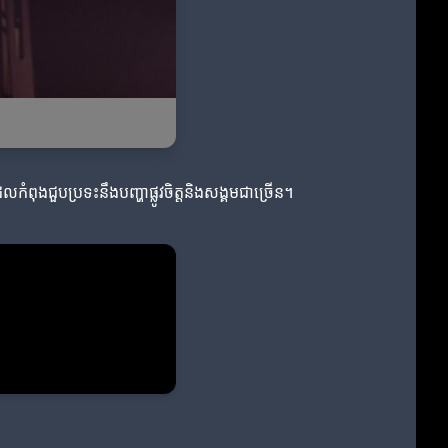
ំពុងជួបប្រទះនឹងបញ្ហាផ្លូវចិត្តនិងសង្គមជាច្រើន។