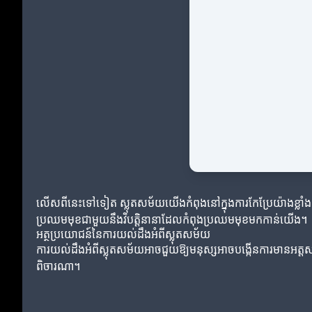
លើសពីនេះទៅទៀត ស្លុតសម័យយើងកំពុងនៅក្នុងការកែប្រែយ៉ាងខ្លាំង 
ប្រឈមមុខជាមួយនឹងវិបត្តិនានាដែលកំពុងប្រឈមមុខមកកាន់យើង។
អត្ថប្រយោជន៍នៃការយល់ដឹងអំពីស្លុតសម័យ
ការយល់ដឹងអំពីស្លុតសម័យអាចជួយឱ្យមនុស្សអាចបង្កើនការមានអត្តស
ពិចារណា។