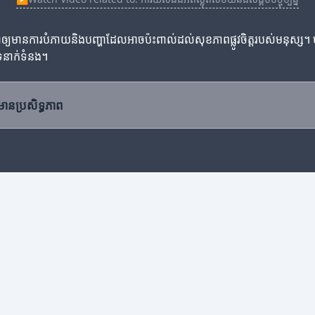
វាក៏អាចនាំឲ្យមានការបំភាយនិងបញ្ហាដែលអាចប៉ះពាល់ដល់សុខភាពផ្លូវចិត្តរបស់មនុស្
ទំនាក់ទំនង។
យមានប្រសិទ្ធភាព