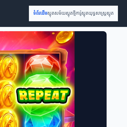
ទំព័រដើម
ស្លុតសម័យ
ស្លុតថ្មី
ការ៉ូស្លុត
យុទ្ធសាស្ត្រស្លុត