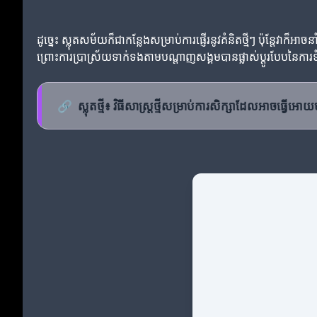
ដូច្នេះ ស្លុតសម័យក៏ជាកន្លែងសម្រាប់ការផ្ញើរ​នូវគំនិតថ្មីៗ ប៉ុន្តែ
ព្រោះការប្រាស្រ័យទាក់ទងតាមបណ្តាញសង្គមបានផ្លាស់ប្តូរបែបនៃការ
🔗
ស្លុតថ្មី៖ វិធីសាស្ត្រថ្មីសម្រាប់ការសិក្សាដែលអាចធ្វើអោ