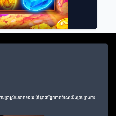
្រាស្រ័យទាក់ទងទេ ប៉ុន្តែវាជាផ្នែកភាគចំណេះដឹងគ្រប់គ្រងការ