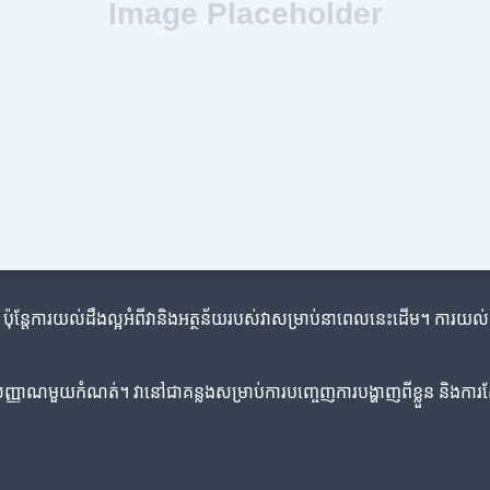
ប៉ុន្តែការយល់ដឹងល្អអំពីវានិងអត្ថន័យរបស់វាសម្រាប់នាពេលនេះដើម។ ការយល
ញ្ញាណមួយកំណត់។ វានៅជាគន្លងសម្រាប់ការបញ្ចេញការបង្ហាញពីខ្លួន និងការ