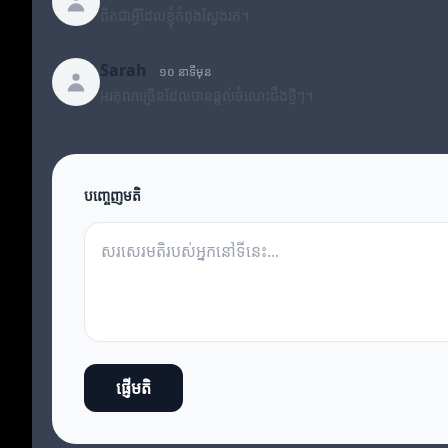
ពិតជាអ្វីដែលខ្ញុំកំពុងស្វែងរក។
Sarah
១០ នាទីមុន
អរគុណច្រើនដែលបានផ្តល់ចំណេះដឹងថ្មីៗ។
បញ្ចេញមតិ
ផ្ញើមតិ