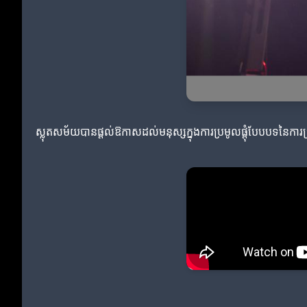
ស្លុតសម័យបានផ្តល់ឱកាសដល់មនុស្សក្នុងការប្រមូលផ្តុំបែបបទនៃការប