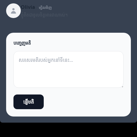
Olivia
ម្សិលមិញ
ខ្ញុំពិតជាចូលចិត្តអានវាណាស់។
បញ្ចេញមតិ
ផ្ញើមតិ