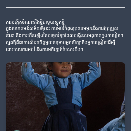
ការបង្កើតចំណេះដឹងថ្មីជាមួយស្លុតថ្មី
ក្នុងសហគមន៍សម័យថ្មីនេះ ការអប់រំកំពុងប្រឈមមុខនឹងការប្រែប្រួល
នានា និងការកើនឡើងនៃបច្ចេកវិទ្យាដែលបង្កើនសមត្ថភាពក្នុងការរៀន។
ស្លុតថ្មីគឺជាការសំរេចចិត្តមួយសម្រាប់អ្នកសិក្សានិងអ្នកបង្រៀនដើម្បី
ដោះសោរការអប់រំ និងការអភិវឌ្ឍន៍ចំណេះដឹង។