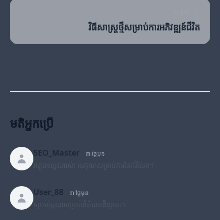
បន្ទាប់
វិធីសាស្ត្រថ្មីសម្រាប់ការអភិវឌ្ឍន៍ជីវិត
មតិអ្នកប្រើ
SEO_Master
៣ ថ្ងៃមុន
អត្ថបទល្អណាស់! អរគុណសម្រាប់ការចែករំលែក។
User_88
៣ ថ្ងៃមុន
សូមអរគុណសម្រាប់ព័ត៌មានដ៏ល្អនេះ។