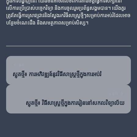
ក្នុងការបង្ហាញនេះ យើងមិនអាចរំលេចពីការតាំងចិត្តធ្វើការសិក្សានៅ
លើការប្រើប្រាស់បច្ចេកវិទ្យា និងការចូលរួមប្រព័ន្ធសង្គមបាន។ យើងគួរ
ត្រូវតែធ្វើការស្រាវជ្រាវនិងស្វែងរកវិធីសាស្ត្រថ្មីៗសម្រាប់ការអប់រំដែលអាច
បន្ថែមចំណេះដឹង និងសមត្ថភាពសម្រាប់សិស្ស។
មុន
ស្លុតថ្មី៖ ការអភិវឌ្ឍន៍នូវវិធីសាស្ត្រថ្មីក្នុងការអប់រំ
បន្ទាប់
ស្លុតថ្មី៖ វិធីសាស្ត្រថ្មីក្នុងការរៀននៅសកលវិទ្យាល័យ