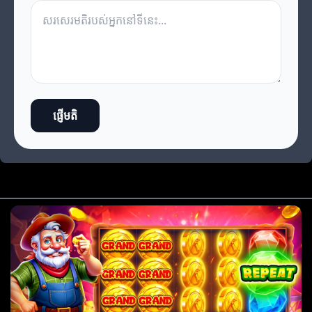
ផ្ញើមតិ