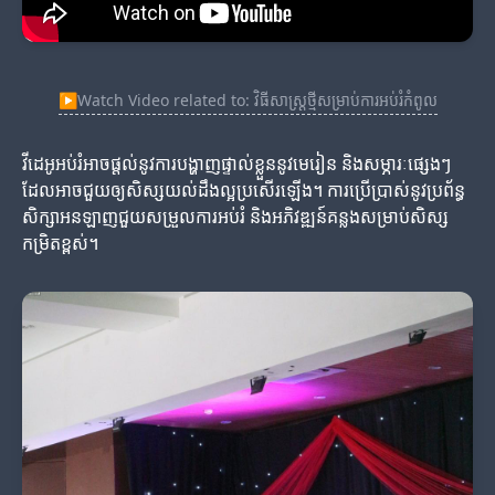
▶
Watch Video related to: វិធីសាស្រ្តថ្មីសម្រាប់ការអប់រំកំពូល
វីដេអូអប់រំអាចផ្តល់នូវការបង្ហាញផ្ទាល់ខ្លួននូវមេរៀន និងសម្ភារៈផ្សេងៗ
ដែលអាចជួយឲ្យសិស្សយល់ដឹងល្អប្រសើរឡើង។ ការប្រើប្រាស់នូវប្រព័ន្ធ
សិក្សាអនឡាញជួយសម្រួលការអប់រំ និងអភិវឌ្ឍន៍គន្លងសម្រាប់សិស្ស
កម្រិតខ្ពស់។