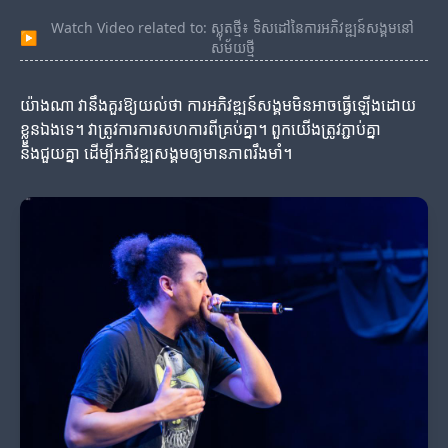
Watch Video related to: ស្លុតថ្មី៖ ទិសដៅនៃការអភិវឌ្ឍន៍សង្គមនៅ
▶
សម័យថ្មី
យ៉ាងណា វានឹងគួរឱ្យយល់ថា ការអភិវឌ្ឍន៍សង្គមមិនអាចធ្វើឡើងដោយ
ខ្លួនឯងទេ។ វាត្រូវការការសហការពីគ្រប់គ្នា។ ពួកយើងត្រូវភ្ជាប់គ្នា
និងជួយគ្នា ដើម្បីអភិវឌ្ឍសង្គមឲ្យមានភាពរឹងមាំ។