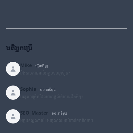
មតិអ្នកប្រើ
Mike
ម្សិលមិញ
នឹងតាមដានរាល់អត្ថបទបន្តទៀត។
Sophia
១០ នាទីមុន
អរគុណច្រើនដែលបានផ្តល់ចំណេះដឹងថ្មីៗ។
SEO_Master
១០ នាទីមុន
អត្ថបទល្អណាស់! អរគុណសម្រាប់ការចែករំលែក។