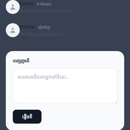
Sarah
២ ម៉ោងមុន
ខ្លឹមសារមានប្រយោជន៍ខ្លាំងណាស់។
Emma
ម្សិលមិញ
ពិតជាអ្វីដែលខ្ញុំកំពុងស្វែងរក។
បញ្ចេញមតិ
ផ្ញើមតិ