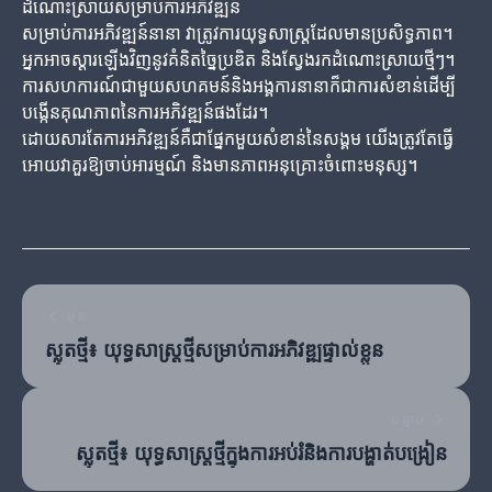
ដំណោះស្រាយសម្រាប់ការអភិវឌ្ឍន៍
សម្រាប់ការអភិវឌ្ឍន៍នានា វាត្រូវការយុទ្ធសាស្ត្រដែលមានប្រសិទ្ធភាព។
អ្នកអាចស្ដារឡើងវិញនូវគំនិតច្នៃប្រឌិត និងស្វែងរកដំណោះស្រាយថ្មីៗ។
ការសហការណ៍ជាមួយសហគមន៍និងអង្គការនានាក៏ជាការសំខាន់ដើម្បី
បង្កើនគុណភាពនៃការអភិវឌ្ឍន៍ផងដែរ។
ដោយសារតែការអភិវឌ្ឍន៍គឺជាផ្នែកមួយសំខាន់នៃសង្គម យើងត្រូវតែធ្វើ
អោយវាគួរឱ្យចាប់អារម្មណ៍ និងមានភាពអនុគ្រោះចំពោះមនុស្ស។
មុន
ស្លុតថ្មី៖ យុទ្ធសាស្ត្រថ្មីសម្រាប់ការអភិវឌ្ឍផ្ទាល់ខ្លួន
បន្ទាប់
ស្លុតថ្មី៖ យុទ្ធសាស្ត្រថ្មីក្នុងការអប់រំនិងការបង្ហាត់បង្រៀន