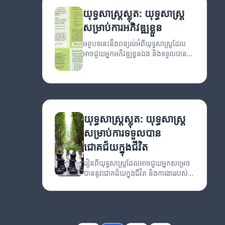
យុទ្ធសាស្ត្រស្លុត: យុទ្ធសាស្ត្រ
សម្រាប់ការអភិវឌ្ឍខ្លួន
អត្ថបទនេះនឹងពន្យល់អំពីយុទ្ធសាស្ត្រដែល
អាចជួយអ្នកអភិវឌ្ឍខ្លួនឯង និងទទួលបាន
ជោគជ័យក្នុងជីវិត។
យុទ្ធសាស្ត្រស្លុត: យុទ្ធសាស្ត្រ
សម្រាប់ការទទួលបាន
ជោគជ័យក្នុងជីវិត
រៀនពីយុទ្ធសាស្ត្រដែលអាចជួយអ្នកសម្រេច
បាននូវជោគជ័យក្នុងជីវិត និងការងាររបស់
អ្នក។