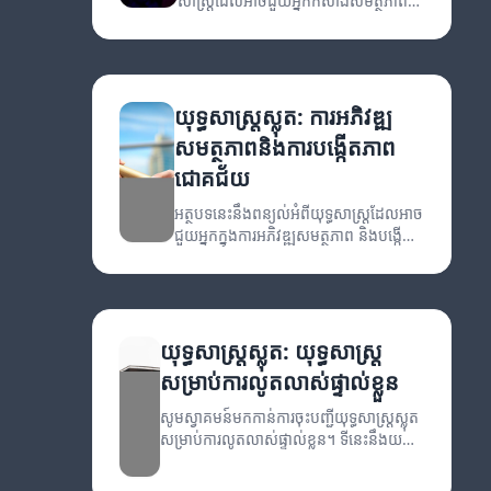
សាស្ត្រដែលអាចជួយអ្នកកសាងសមត្ថភាព
និងការលូតលាស់ក្នុងជីវិត។
យុទ្ធសាស្ត្រស្លុត: ការអភិវឌ្ឍ
សមត្ថភាពនិងការបង្កើតភាព
ជោគជ័យ
អត្ថបទនេះនឹងពន្យល់អំពីយុទ្ធសាស្ត្រដែលអាច
ជួយអ្នកក្នុងការអភិវឌ្ឍសមត្ថភាព និងបង្កើត
ភាពជោគជ័យនៅក្នុងជីវិត។
យុទ្ធសាស្ត្រស្លុត: យុទ្ធសាស្ត្រ
សម្រាប់ការលូតលាស់ផ្ទាល់ខ្លួន
សូមស្វាគមន៍មកកាន់ការចុះបញ្ជីយុទ្ធសាស្ត្រស្លុត
សម្រាប់ការលូតលាស់ផ្ទាល់ខ្លួន។ ទីនេះនឹងយក
អ្នកទៅកាន់ការបង្កើនសមត្ថភាពនិងការអភិវឌ្ឍ
ខ្លួនដែលមានប្រសិទ្ធភាព។