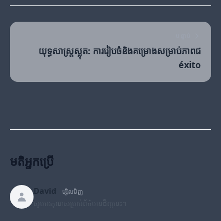
បន្ទាប់
យុទ្ធសាស្ត្រស្លុត: ការរៀបចំនិងគម្រោងសម្រាប់ភាពជ
éxito
មតិអ្នកប្រើ
David
ម្សិលមិញ
សូមអរគុណសម្រាប់ព័ត៌មានដ៏ល្អនេះ។