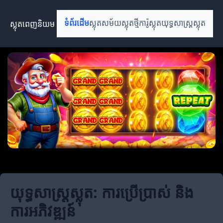
ស្លុតពេញនិយម
ទំព័រដើម
ស្លុតសម័យ
ស្លុតថ្មី
ការ៉ូស្លុត
យុទ្ធសាស្ត្រស្លុត
យុទ្ធសាស្ត្រស្លុត: ការប្រើប្រាស់ និង
ការអភិវឌ្ឍន៍