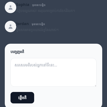
Sophia
មុននេះបន្តិច
អត្ថបទល្អណាស់! អរគុណសម្រាប់ការចែករំលែក។
Jordan
មុននេះបន្តិច
ខ្លឹមសារមានប្រយោជន៍ខ្លាំងណាស់។
បញ្ចេញមតិ
ផ្ញើមតិ