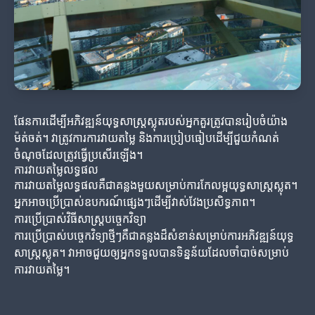
ផែនការដើម្បីអភិវឌ្ឍន៍យុទ្ធសាស្ត្រស្លុតរបស់អ្នកគួរត្រូវបានរៀបចំយ៉ាង
ម៉ត់ចត់។ វាត្រូវការការវាយតម្លៃ និងការប្រៀបធៀបដើម្បីជួយកំណត់
ចំណុចដែលត្រូវធ្វើប្រសើរឡើង។
ការវាយតម្លៃលទ្ធផល
ការវាយតម្លៃលទ្ធផលគឺជាគន្លងមួយសម្រាប់ការកែលម្អយុទ្ធសាស្ត្រស្លុត។
អ្នកអាចប្រើប្រាស់ឧបករណ៍ផ្សេងៗដើម្បីវាស់វែងប្រសិទ្ធភាព។
ការប្រើប្រាស់វិធីសាស្ត្របច្ចេកវិទ្យា
ការប្រើប្រាស់បច្ចេកវិទ្យាថ្មីៗគឺជាគន្លងដ៏សំខាន់សម្រាប់ការអភិវឌ្ឍន៍យុទ្ធ
សាស្ត្រស្លុត។ វាអាចជួយឲ្យអ្នកទទួលបានទិន្នន័យដែលចាំបាច់សម្រាប់
ការវាយតម្លៃ។