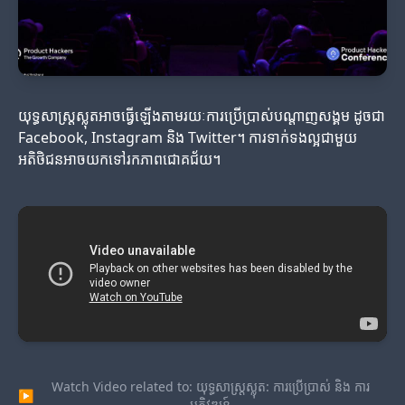
យុទ្ធសាស្ត្រស្លុតអាចធ្វើឡើងតាមរយៈការប្រើប្រាស់បណ្តាញសង្គម ដូចជា
Facebook, Instagram និង Twitter។ ការទាក់ទងល្អជាមួយ
អតិថិជនអាចយកទៅរកភាពជោគជ័យ។
Watch Video related to: យុទ្ធសាស្ត្រស្លុត: ការប្រើប្រាស់ និង ការ
▶
អភិវឌ្ឍន៍