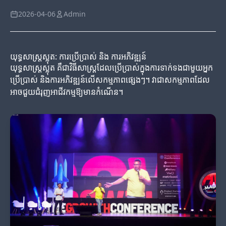
2026-04-06
Admin
យុទ្ធសាស្ត្រស្លុត: ការប្រើប្រាស់ និង ការអភិវឌ្ឍន៍
យុទ្ធសាស្ត្រស្លុត គឺជាវិធីសាស្ត្រដែលប្រើប្រាស់ក្នុងការទាក់ទងជាមួយអ្នក
ប្រើប្រាស់ និងការអភិវឌ្ឍន៍លើសកម្មភាពផ្សេងៗ។ វាជាសកម្មភាពដែល
អាចជួយជំរុញអាជីវកម្មឱ្យមានកំណើន។