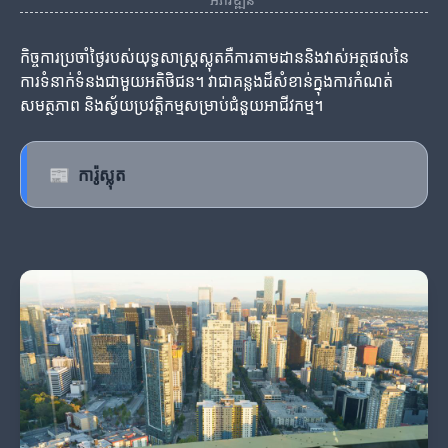
កិច្ចការប្រចាំថ្ងៃរបស់យុទ្ធសាស្ត្រស្លុតគឺការតាមដាននិងវាស់អត្ថផលនៃ
ការទំនាក់ទំនងជាមួយអតិថិជន។ វាជាគន្លងដ៏សំខាន់ក្នុងការកំណត់
សមត្ថភាព និងស្វ័យប្រវត្តិកម្មសម្រាប់ជំនួយអាជីវកម្ម។
📰
ការ៉ូស្លុត