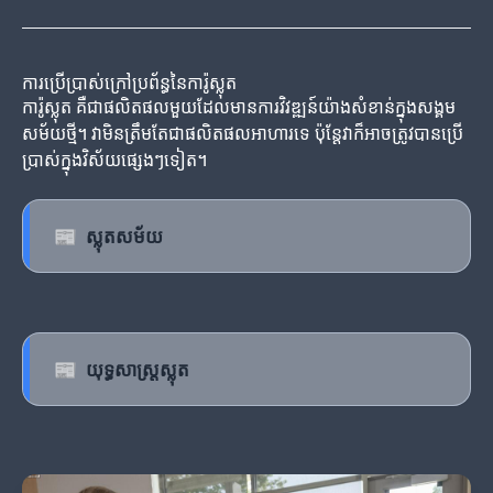
ការប្រើប្រាស់ក្រៅប្រព័ន្ធនៃការ៉ូស្លុត
ការ៉ូស្លុត គឺជាផលិតផលមួយដែលមានការវិវឌ្ឍន៍យ៉ាងសំខាន់ក្នុងសង្គម
សម័យថ្មី។ វាមិនត្រឹមតែជាផលិតផលអាហារទេ ប៉ុន្ដែវាក៏អាចត្រូវបានប្រើ
ប្រាស់ក្នុងវិស័យផ្សេងៗទៀត។
📰
ស្លុតសម័យ
📰
យុទ្ធសាស្ត្រស្លុត