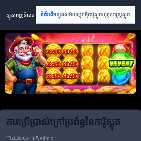
ស្លុតពេញនិយម
ទំព័រដើម
ស្លុតសម័យ
ស្លុតថ្មី
ការ៉ូស្លុត
យុទ្ធសាស្ត្រស្លុត
ការប្រើប្រាស់ក្រៅប្រព័ន្ធនៃការ៉ូស្លុត
2026-06-11
Admin