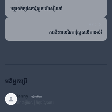
មុន
អត្ថអាថ៍ក្សនៃការ៉ូស្លុតលើសៀវភៅ
បន្ទាប់
ការប៉ះពាល់នៃការ៉ូស្លុតលើការអប់រំ
មតិអ្នកប្រើ
Jenny
ម្សិលមិញ
ពិតជាអ្វីដែលខ្ញុំកំពុងស្វែងរក។