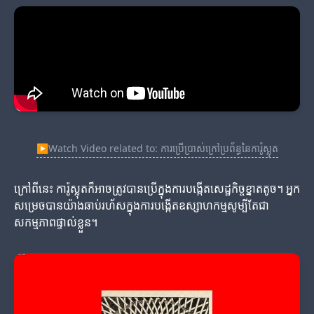
▶
Watch Video related to: ការប្រើប្រាស់ក្រៅប្រព័ន្ធនៃការ៉ូស្លុត
ក្រៅពីនេះ ការ៉ូស្លុតក៏អាចត្រូវបានប្រើក្នុងការបង្កើតសេដ្ឋកិច្ចខ្នាតតូច។ អ្នក
សម្រេចបានយ៉ាងឆាប់រហ័សក្នុងការបង្កើតឧស្សាហកម្មសូម្បីតែជា
សកម្មភាពផ្ទាល់ខ្លួន។