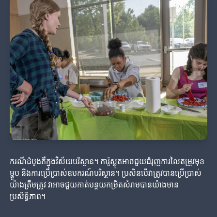
ករណីដំបូងគឺក្នុងវិស័យបរិស្ថាន។ ការ៉ូស្លុតអាចជួយជំរុញការលៃតម្រូវមុខ
ម្ហូប និងការប្រើប្រាស់ឧបករណ៍បរិស្ថាន។ ប្រសិនបើវាត្រូវបានប្រើប្រាស់
យ៉ាងត្រឹមត្រូវ វាអាចជួយកាត់បន្ថយកម្រិតសំរាមបានយ៉ាងមាន
ប្រសិទ្ធិភាព។