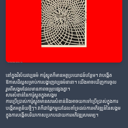
នៅក្នុងវិស័យវប្បធម៌ ការ៉ូស្លុតក៏មានអត្ថប្រយោជន៍បន្ថែម។ វាបង្កើត
ឱកាសដ៏ល្អសម្រាប់ការបង្ហាញវប្បធម៌នានា។ យើងអាចឃើញការចូល
រួមពីសង្គមដែលមានភាពចម្រុះផ្សេងគ្នា។
សារសំខាន់នៃការ៉ូស្លុតក្នុងសង្គម
ការប្រើប្រាស់ការ៉ូស្លុតមានសារសំខាន់និងអាចយកទៅប្រើប្រាស់ក្នុងការ
បង្កើតអត្ថន័យថ្មីៗ។ វាក៏ជាផ្នែកមួយដែលគាំទ្រដល់ការអភិវឌ្ឍន៍នៃសង្គម
ក្នុងការបង្កើតបរិយាកាសប្រកបដោយការអភិវឌ្ឍសមរម្យ។