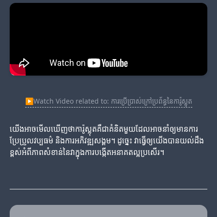
▶
Watch Video related to: ការប្រើប្រាស់ក្រៅប្រព័ន្ធនៃការ៉ូស្លុត
យើងអាចមើលឃើញថាការ៉ូស្លុតគឺជាគំនិតមួយដែលអាចនាំឲ្យមានការ
ប្រែប្រួលវប្បធម៌ និងការអភិវឌ្ឍសង្គម។ ដូច្នេះ វាធ្វើឲ្យយើងបានយល់ដឹង
ខ្ពស់អំពីភាពសំខាន់នៃវាក្នុងការបង្កើតអនាគតល្អប្រសើរ។