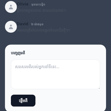
Olivia
មុននេះបន្តិច
ខ្លឹមសារច្បាស់លាស់ ងាយយល់ណាស់។
David
២ ម៉ោងមុន
អរគុណច្រើនដែលបានផ្តល់ចំណេះដឹងថ្មីៗ។
បញ្ចេញមតិ
ផ្ញើមតិ