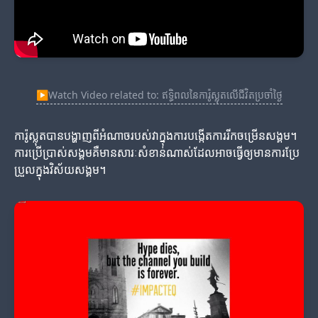
▶
Watch Video related to: ឥទ្ធិពលនៃការ៉ូស្លុតលើជីវិតប្រចាំថ្ងៃ
ការ៉ូស្លុតបានបង្ហាញពីអំណាចរបស់វាក្នុងការបង្កើតការរីកចម្រើនសង្គម។
ការប្រើប្រាស់សង្គមគឺមានសារៈសំខាន់ណាស់ដែលអាចធ្វើឲ្យមានការប្រែ
ប្រួលក្នុងវិស័យសង្គម។