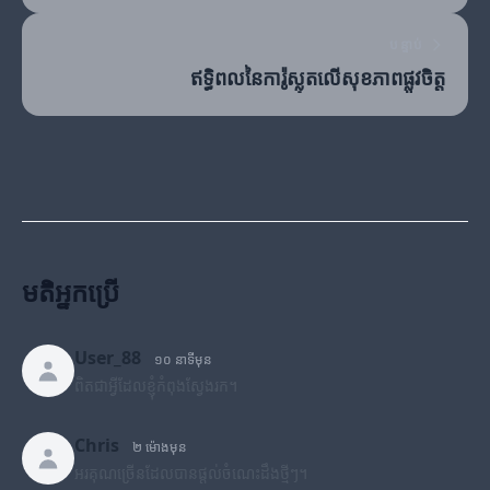
បន្ទាប់
ឥទ្ធិពលនៃការ៉ូស្លុតលើសុខភាពផ្លូវចិត្ដ
មតិអ្នកប្រើ
User_88
១០ នាទីមុន
ពិតជាអ្វីដែលខ្ញុំកំពុងស្វែងរក។
Chris
២ ម៉ោងមុន
អរគុណច្រើនដែលបានផ្តល់ចំណេះដឹងថ្មីៗ។