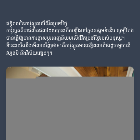
ឥទ្ធិពលនៃការ៉ូស្លុតលើជីវិតប្រចាំថ្ងៃ
ការ៉ូស្លុតគឺជាផលិតផលដែលបានកើតឡើងនៅក្នុងសង្គមទំនើប សូម្បីតែវា
បានធ្វើឱ្យមានការផ្លាស់ប្តូរពេញនិយមលើជីវិតប្រចាំថ្ងៃរបស់មនុស្ស។
ទីនេះយើងនឹងមើលឃើញថា៖ តើការ៉ូស្លុតមានឥទ្ធិពលយ៉ាងដូចម្តេចលើ
វប្បធម៌ និងវិស័យផ្សេងៗ។