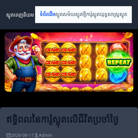
ស្លុតពេញនិយម
ទំព័រដើម
ស្លុតសម័យ
ស្លុតថ្មី
ការ៉ូស្លុត
យុទ្ធសាស្ត្រស្លុត
ឥទ្ធិពលនៃការ៉ូស្លុតលើជីវិតប្រចាំថ្ងៃ
2026-06-17
Admin