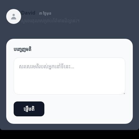
David
៣ ថ្ងៃមុន
សូមអរគុណសម្រាប់ព័ត៌មានដ៏ល្អនេះ។
បញ្ចេញមតិ
ផ្ញើមតិ