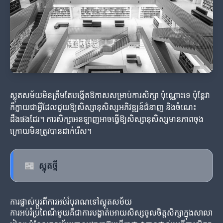
ស្លុតសម័យមិនត្រឹមតែបង្កើតឱកាសសម្រាប់ការសិក្សា ប៉ុណ្ណោះទេ ប៉ុន្តែវា
ក៏ក្លាយជាអ្វីដែលជួយឱ្យសិស្សានុសិស្សអភិវឌ្ឍន៍ជំនាញ និងចំណេះ
ដឹងផងដែរ។ ការសិក្សាអនឡាញអាចធ្វើឱ្យសិស្សានុសិស្សមានភាពចុង
ក្រោយមិនត្រូវបានដាក់រេីស។
📰
ស្លុតថ្មី
ការផ្លាស់ប្តូរពីការអប់រំបុរាណទៅស្លុតសម័យ
ការអប់រំប្រពៃណីមួយគឺជាការបង្ហាត់អោយសិស្សចូលចិត្តសិក្សាក្នុងសាលា