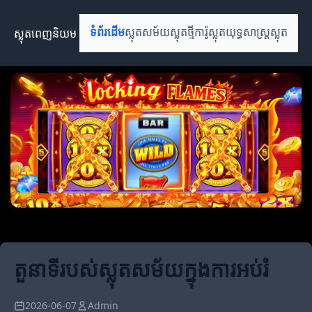
ស្លុតពេញនិយម
ទំព័រដើម
ស្លុតសម័យ
ស្លុតថ្មី
ការ៉ូស្លុត
យុទ្ធសាស្ត្រស្លុត
តួនាទីរបស់ស្លុតសម័យក្នុងការអប់រំ
2026-06-07
Admin