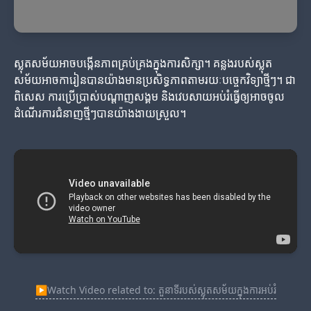
ស្លុតសម័យអាចបង្កើនភាពគ្រប់គ្រងក្នុងការសិក្សា។ គន្លងរបស់ស្លុត
សម័យអាចការៀនបានយ៉ាងមានប្រសិទ្ធភាពតាមរយៈបច្ចេកវិទ្យាថ្មីៗ។ ជា
ពិសេស ការប្រើប្រាស់បណ្តាញសង្គម និងវេបសាយអប់រំធ្វើឲ្យអាចចូល
ដំណើរការជំនាញថ្មីៗបានយ៉ាងងាយស្រួល។
▶
Watch Video related to: តួនាទីរបស់ស្លុតសម័យក្នុងការអប់រំ