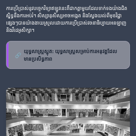
ការប្រើប្រាស់នូវបច្ចេកវិទ្យាឥឡូវនេះគឺជាកត្តាមួយដែលទាក់ទងយ៉ាងជិត
ស្និទ្ធនឹងការអប់រំ។ សិស្សានុសិស្សអាចអង្កេត និង​ស្វែងយល់ពីមុខវិជ្ជា
ផ្សេងៗបានយ៉ាងងាយស្រួលដោយការប្រើប្រាស់វចនាធិប្បាយអនឡាញ
និងវីដេអូសិក្សា។
យុទ្ធសាស្ត្រស្លុត: យុទ្ធសាស្ត្រសម្រាប់ការអនុវត្តដែល
🔗
មានប្រសិទ្ធភាព