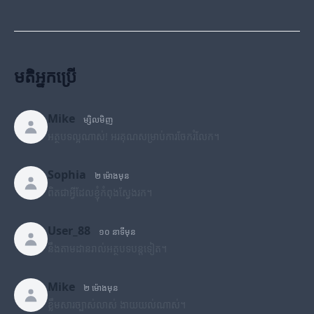
មតិអ្នកប្រើ
Mike
ម្សិលមិញ
អត្ថបទល្អណាស់! អរគុណសម្រាប់ការចែករំលែក។
Sophia
២ ម៉ោងមុន
ពិតជាអ្វីដែលខ្ញុំកំពុងស្វែងរក។
User_88
១០ នាទីមុន
នឹងតាមដានរាល់អត្ថបទបន្តទៀត។
Mike
២ ម៉ោងមុន
ខ្លឹមសារច្បាស់លាស់ ងាយយល់ណាស់។