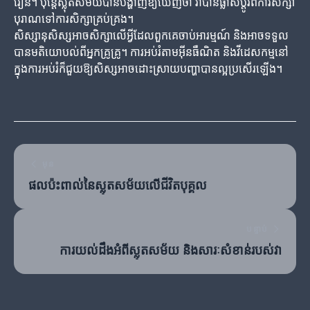
រៀន។ ប៉ុន្តែស្លុតសម័យបានបង្ហាញឱ្យឃើញថា វាបានផ្លាស់ប្តូរពីការសិក្សា
បុរាណទៅការសិក្សាគ្រប់គ្រង។
សិស្សានុសិស្សអាចសិក្សាលើអ្វីដែលពួកគេចាប់អារម្មណ៍ និងអាចទទួល
បានមតិយោបល់ពីអ្នកគ្រូគ្រូ។ ការអប់រំតាមអ៊ីនធឺណិត និងវីដេសកម្មនៅ
ក្នុងការអប់រំក៏ជួយឱ្យសិស្សអាចដោះស្រាយបញ្ហាបានល្អប្រសើរឡើង។
មុន
ផលប៉ះពាល់នៃស្លុតសម័យលើជីវិតបុគ្គល
បន្ទាប់
ការយល់ដឹងអំពីស្លុតសម័យ និងសារៈសំខាន់របស់វា