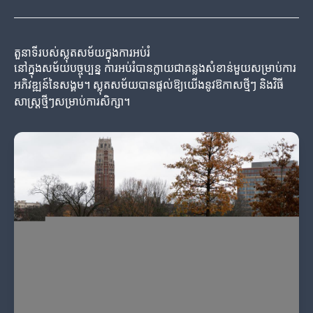
តួនាទីរបស់ស្លុតសម័យក្នុងការអប់រំ
នៅក្នុងសម័យបច្ចុប្បន្ន ការអប់រំបានក្លាយជាគន្លងសំខាន់មួយសម្រាប់ការ
អភិវឌ្ឍន៍នៃសង្គម។ ស្លុតសម័យបានផ្តល់ឱ្យយើងនូវឱកាសថ្មីៗ និងវិធី
សាស្ត្រថ្មីៗសម្រាប់ការសិក្សា។