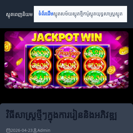
ស្លុតពេញនិយម
ទំព័រដើម
ស្លុតសម័យ
ស្លុតថ្មី
ការ៉ូស្លុត
យុទ្ធសាស្ត្រស្លុត
វិធីសាស្រ្តថ្មីៗក្នុងការរៀននិងអភិវឌ្ឍ
2026-04-23
Admin