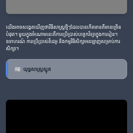
យើងអាចសង្កេតឃើញថាវិធីសាស្រ្តថ្មីៗដែលបានកើតមានគឺមានច្រើន
បំផុត។ មួយក្នុងចំណោមនេះគឺការប្រើប្រាស់បច្ចេកវិទ្យាក្នុងការរៀន។
ឧទាហរណ៍ ការប្រើប្រាស់វីដេអូ និងកម្មវិធីសិក្សាអនឡាញសម្រាប់ការ
សិក្សា។
📰
យុទ្ធសាស្ត្រស្លុត