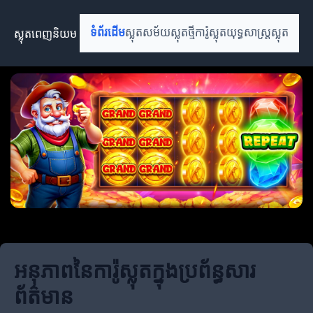
ស្លុតពេញនិយម
ទំព័រដើម
ស្លុតសម័យ
ស្លុតថ្មី
ការ៉ូស្លុត
យុទ្ធសាស្ត្រស្លុត
អនុភាពនៃការ៉ូស្លុតក្នុងប្រព័ន្ធសារ
ព័ត៌មាន