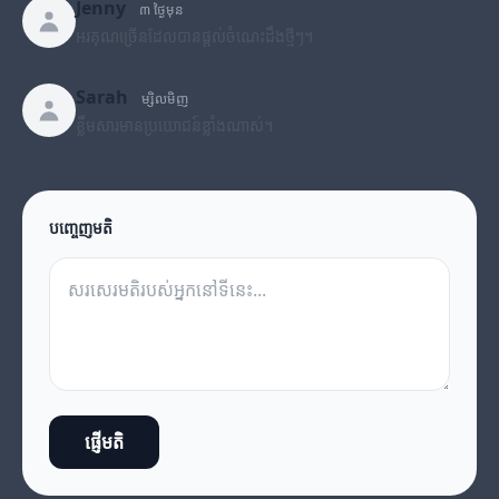
Jenny
៣ ថ្ងៃមុន
អរគុណច្រើនដែលបានផ្តល់ចំណេះដឹងថ្មីៗ។
Sarah
ម្សិលមិញ
ខ្លឹមសារមានប្រយោជន៍ខ្លាំងណាស់។
បញ្ចេញមតិ
ផ្ញើមតិ