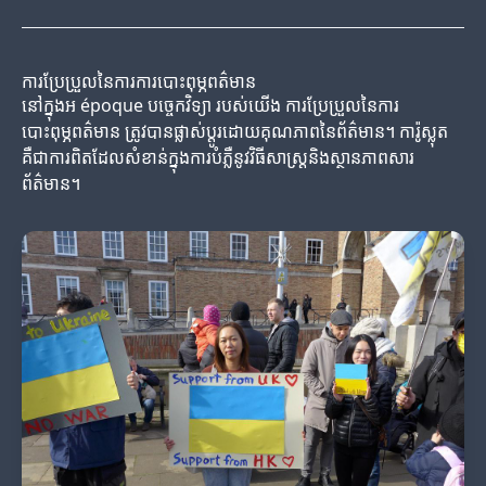
ការប្រែប្រួលនៃការការបោះពុម្ភពត៌មាន
នៅក្នុងអ époque បច្ចេកវិទ្យា របស់យើង ការប្រែប្រួលនៃការ
បោះពុម្ភពត៌មាន ត្រូវបានផ្លាស់ប្តូរដោយគុណភាពនៃព័ត៌មាន។ ការ៉ូស្លុត
គឺជាការពិតដែលសំខាន់ក្នុងការបំភ្លឺនូវវិធីសាស្ត្រនិងស្ថានភាពសារ
ព័ត៌មាន។