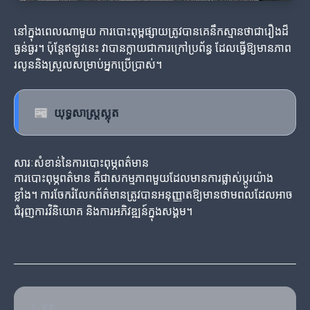
នៅក្នុងពេលណាមួយ ការបោះពុម្ពផ្សាយត្រូវបានគេនឹកស្មានថាជារឿងដ៏
ធ្ងន់ធ្ងរ។ ប៉ុន្តែឥឡូវនេះ វាបានក្លាយជាការក្រៅប្រព័ន្ធ ដែលធ្វើឱ្យមានភាព
រលូននិងស្រួលសម្រាប់អ្នកប្រើប្រាស់។
📰
យុទ្ធសាស្ត្រស្លុត
សារៈសំខាន់នៃការបោះពុម្ភពត៌មាន
ការបោះពុម្ភពត៌មាន គឺជាសកម្មភាពមួយដែលមានការផ្លាស់ប្តូរយ៉ាង
ខ្លាំង។ ការចែករំលែកព័ត៌មានត្រូវបានអនុញ្ញាតឱ្យមានថាមពលដែលអាច
ជំរុញការវិនិយោគ និងការអភិវឌ្ឍន៍ក្នុងសង្គម។
មុន