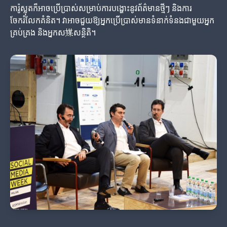
ការ៉ូស្លុតក៏អាចប្រើប្រាស់សម្រាប់ការបង្ហោះនូវព័ត៌មានថ្មីៗ និងការ
ចែករំលែកគំនិត។ វាអាចជួយឱ្យអ្នកប្រើប្រាស់មានទំនាក់ទំនងជាមួយអ្នក
គ្រប់គ្រង និងអ្នកស媒សន្ថិតិ។