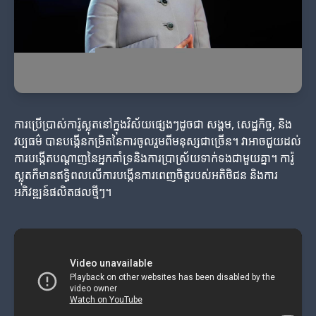
ការប្រើប្រាស់ការ៉ូស្លុតនៅក្នុងវិស័យផ្សេងៗដូចជា សង្គម, សេដ្ឋកិច្ច, និង
វប្បធម៌ បានបង្កើនកម្រិតនៃការចូលរួមពីមនុស្សជាច្រើន។ វាអាចជួយដល់
ការបង្កើតបណ្តាញនៃអ្នកគាំទ្រនិងការប្រាស្រ័យទាក់ទងជាមួយគ្នា។ ការ៉ូ
ស្លុតក៏មានឥទ្ធិពលលើការបង្កើនការពេញចិត្តរបស់អតិថិជន និងការ
អភិវឌ្ឍន៍ផលិតផលថ្មីៗ។