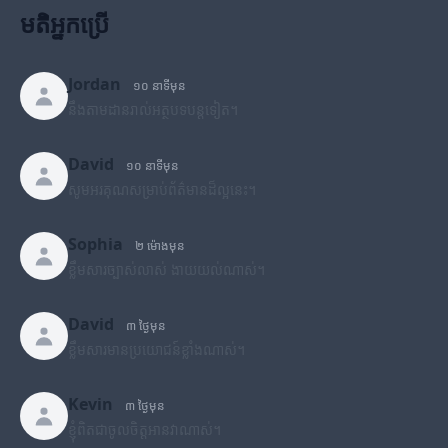
មតិអ្នកប្រើ
Jordan
១០ នាទីមុន
នឹងតាមដានរាល់អត្ថបទបន្តទៀត។
David
១០ នាទីមុន
សូមអរគុណសម្រាប់ព័ត៌មានដ៏ល្អនេះ។
Sophia
២ ម៉ោងមុន
ខ្លឹមសារច្បាស់លាស់ ងាយយល់ណាស់។
David
៣ ថ្ងៃមុន
ខ្លឹមសារមានប្រយោជន៍ខ្លាំងណាស់។
Kevin
៣ ថ្ងៃមុន
ខ្ញុំពិតជាចូលចិត្តអានវាណាស់។