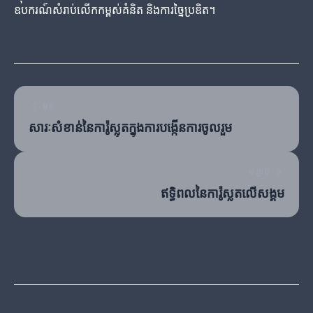
ឧបករណ៍សំរាប់លើកកម្ពស់គំនិត និងការច្នៃប្រឌិត។
មុន
សារៈសំខាន់នៃការ៉ូស្លុតក្នុងការបង្កើនការចូលរួម
បន្ទាប់
ឥទ្ធិពលនៃការ៉ូស្លតលើសង្គម