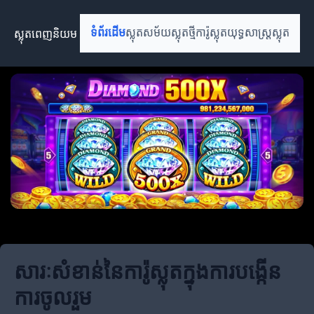
ស្លុតពេញនិយម
ទំព័រដើម
ស្លុតសម័យ
ស្លុតថ្មី
ការ៉ូស្លុត
យុទ្ធសាស្ត្រស្លុត
សារៈសំខាន់នៃការ៉ូស្លុតក្នុងការបង្កើន
ការចូលរួម