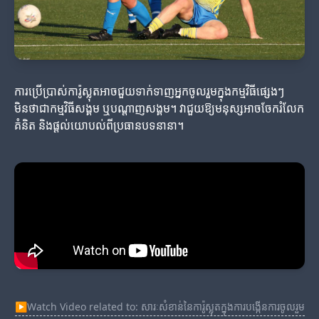
ការប្រើប្រាស់ការ៉ូស្លុតអាចជួយទាក់ទាញអ្នកចូលរួមក្នុងកម្មវិធីផ្សេងៗ
មិនថាជាកម្មវិធីសង្គម ឬបណ្តាញសង្គម។ វាជួយឱ្យមនុស្សអាចចែករំលែក
គំនិត និងផ្តល់យោបល់ពីប្រធានបទនានា។
▶
Watch Video related to: សារៈសំខាន់នៃការ៉ូស្លុតក្នុងការបង្កើនការចូលរួម