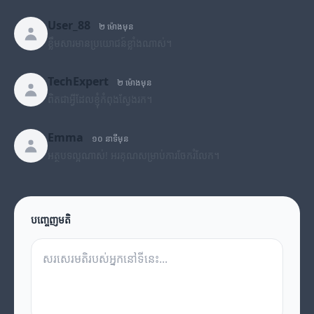
User_88
២ ម៉ោងមុន
ខ្លឹមសារមានប្រយោជន៍ខ្លាំងណាស់។
TechExpert
២ ម៉ោងមុន
ពិតជាអ្វីដែលខ្ញុំកំពុងស្វែងរក។
Emma
១០ នាទីមុន
អត្ថបទល្អណាស់! អរគុណសម្រាប់ការចែករំលែក។
បញ្ចេញមតិ