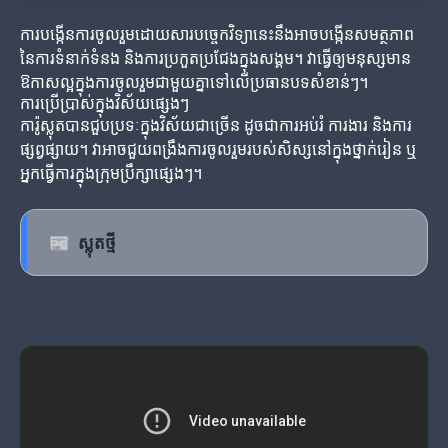
ការបង្កើនការចូលរួមដោយសារបច្ចេកវិទ្យានេះនឹងអាចបង្កើនសមត្ថភាព
នៃការទំនាក់ទំនង និងការប្រកួតប្រជែងក្នុងសង្គម។ វាធ្វើឲ្យមនុស្សមាន
ឱកាសល្អក្នុងការចូលរួមជាមួយគ្នាទៅលើប្រធានបទសំខាន់ៗ។
ការប្រើប្រាស់ក្នុងវិស័យផ្សេងៗ
ការ៉ូស្លុតបានជួបប្រទៈក្នុងវិស័យជាច្រើន ដូចជាការអប់រំ ការងារ និងការ
ផ្សព្វផ្សាយ។ វាអាចជួយពង្រឹងការចូលរួមរបស់សិស្សនៅក្នុងថ្នាក់រៀន ឬ
អ្នកធ្វើការក្នុងក្រុមប្រឹក្សាផ្សេងៗ។
📰
ស្លុតថ្មី