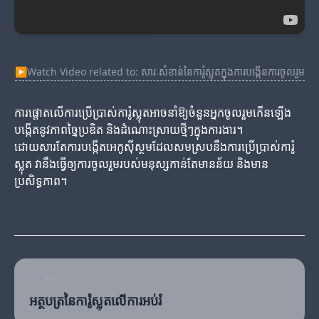
▶
Watch Video related to: សារៈសំខាន់នៃការ៉ូស្លុតក្នុងការបង្កើនការចូលរួម
ការផ្តោតលើការប្រើប្រាស់ការ៉ូស្លុតអាចនាំឱ្យចំនួនអ្នកចូលរួមកើនឡើង
បង្កើតនូវភាពច្នៃប្រឌិត និងដំណោះស្រាយថ្មីៗក្នុងការងារ។
ដោយសារតែការបង្កើតអេកូស៊ីស្ថមដែលសមស្របនឹងការប្រើប្រាស់ការ៉ូ
ស្លុត វានឹងធ្វើឲ្យការចូលរួមរបស់មនុស្សកាន់តែមានន័យ និងមាន
ប្រសិទ្ធភាព។
មុន
អត្ថបត្រ​នៃការ៉ូស្លុតលើការអប់រំ