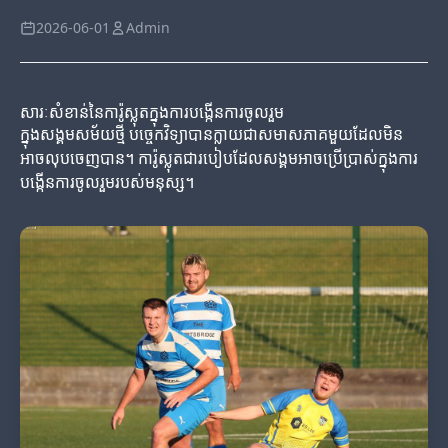
2026-06-01
Admin
សារៈសំខាន់នៃការ៉ូស្លុតក្នុងការបង្កើនការចូលរួម
ក្នុងសង្គមសម័យថ្មី បច្ចេកវិទ្យាបានក្លាយជាសមាសភាគមួយដែលមិន
អាចលុបចេញបាន។ ការ៉ូស្លុតជារបៀបដែលសង្គមអាចប្រើប្រាស់ក្នុងការ
បង្កើនការចូលរួមរបស់មនុស្ស។