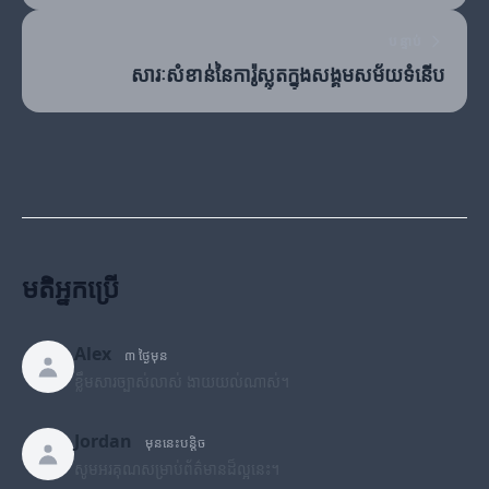
បន្ទាប់
សារៈសំខាន់នៃការ៉ូស្លុតក្នុងសង្គមសម័យទំនើប
មតិអ្នកប្រើ
Alex
៣ ថ្ងៃមុន
ខ្លឹមសារច្បាស់លាស់ ងាយយល់ណាស់។
Jordan
មុននេះបន្តិច
សូមអរគុណសម្រាប់ព័ត៌មានដ៏ល្អនេះ។