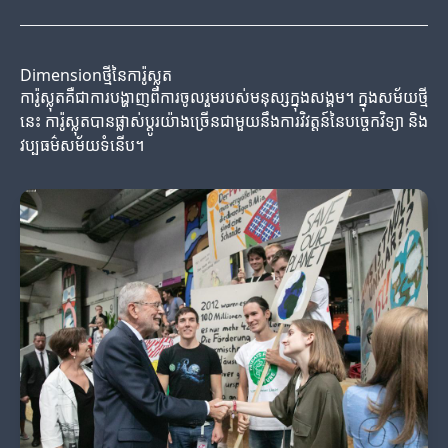
Dimensionថ្មីនៃការ៉ូស្លុត
ការ៉ូស្លុតគឺជាការបង្ហាញពីការចូលរួមរបស់មនុស្សក្នុងសង្គម។ ក្នុងសម័យថ្មី
នេះ ការ៉ូស្លុតបានផ្លាស់ប្តូរយ៉ាងច្រើនជាមួយនឹងការវិវត្តន៍នៃបច្ចេកវិទ្យា និង
វប្បធម៌សម័យទំនើប។