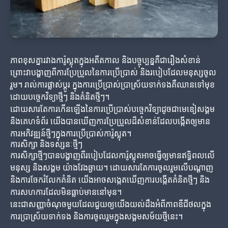
ភាពខុសគ្នារវាងការ៉ូស្លុតក្នុងអតីតកាល និងបច្ចុប្បន្នគឺជារឿងសំខាន់
ព្រោះវាបង្ហាញពីការប្រែប្រួលនៃការប្រើប្រាស់ និងរបៀបដែលមនុស្សចូល
រួម។ រាល់ការផ្លាស់ប្តូរ ក្នុងការប្រើប្រាស់ប្រាស្រ័យទាក់ទងគឺឈានទៅមុខ
ដោយបច្ចេកវិទ្យាថ្មីៗ និងគំនិតថ្មីៗ។
ដោយសារតែការកើនឡើងនៃការប្រើប្រាស់បច្ចេកវិទ្យាដូចជាមេឌៀសង្គម
និងគេហទំព័រ យើងបានឃើញការប្រែប្រួលដ៏សំខាន់ដែលបង្កើតឲ្យមាន
ការអភិវឌ្ឍន៍ថ្មីៗក្នុងការប្រើប្រាស់ការ៉ូស្លុត។
ការសិក្សា និងទស្សនៈថ្មីៗ
ការសិក្សាថ្មីៗបានបង្ហាញពីរបៀបដែលការ៉ូស្លុតអាចធ្វើឲ្យមានឥទ្ធិពលលើ
មនុស្ស និងសង្គម យ៉ាងវែងឆ្ងាយ។ ដោយសារតែការចូលរួមលើបណ្ដាញ
និងការចែករំលែកគំនិត យើងអាចសង្កេតឃើញការបង្កើតគំនិតថ្មីៗ និង
ការសហការដែលមិនធ្លាប់មាននៅមុន។
នេះជាសញ្ញាចំណុចមួយដែលជួយឲ្យយើងយល់ដឹងអំពីភាពឌីជីថលក្នុង
ការប្រាស្រ័យទាក់ទង និងការចូលរួមក្នុងសង្គមសម័យថ្មីនេះ។