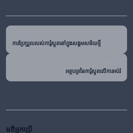
មុន
ការប្រែប្រួលរបស់ការ៉ូស្លុតនៅក្នុងសង្គមសម័យថ្មី
បន្ទាប់
អត្ថបត្រ​នៃការ៉ូស្លុតលើការអប់រំ
មតិអ្នកប្រើ