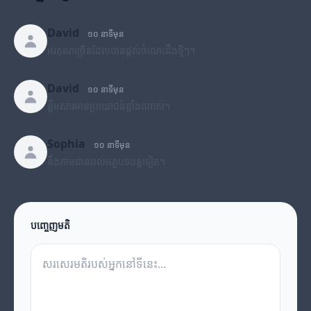
David
១០ នាទីមុន
អរគុណច្រើនដែលបានផ្តល់ចំណេះដឹងថ្មីៗ។
David
១០ នាទីមុន
ខ្លឹមសារមានប្រយោជន៍ខ្លាំងណាស់។
Sophia
១០ នាទីមុន
នឹងតាមដានរាល់អត្ថបទបន្តទៀត។
បញ្ចេញមតិ