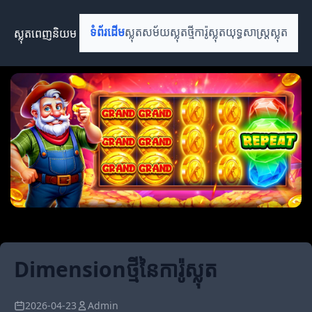
ស្លុតពេញនិយម
ទំព័រដើម
ស្លុតសម័យ
ស្លុតថ្មី
ការ៉ូស្លុត
យុទ្ធសាស្ត្រស្លុត
Dimensionថ្មីនៃការ៉ូស្លុត
2026-04-23
Admin