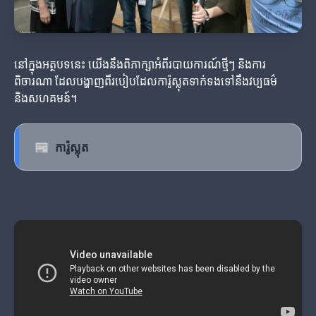
នៅក្នុងអត្ថបទនេះ យើងនឹងពិភាក្សាអំពីរបាយការណ៍ថ្មីៗ និងការ
ពិចារណា ដែលបង្ហាញពីរបៀបដែលការ៉ូស្លុតទាក់ទងទៅនឹងវប្បធម៌
និងសហគមន៍។
📰
ការ៉ូស្លុត