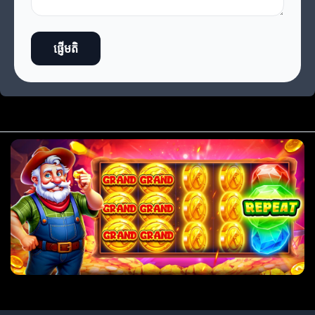
ផ្ញើមតិ