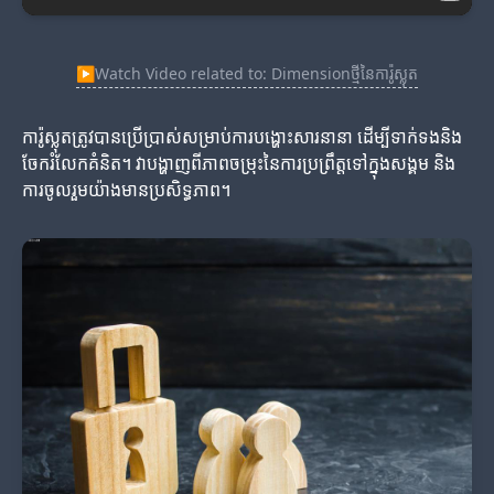
▶
Watch Video related to: Dimensionថ្មីនៃការ៉ូស្លុត
ការ៉ូស្លុតត្រូវបានប្រើប្រាស់សម្រាប់ការបង្ហោះសារនានា ដើម្បីទាក់ទងនិង
ចែករំលែកគំនិត។ វាបង្ហាញពីភាពចម្រុះនៃការប្រព្រឹត្តទៅក្នុងសង្គម និង
ការចូលរួមយ៉ាងមានប្រសិទ្ធភាព។