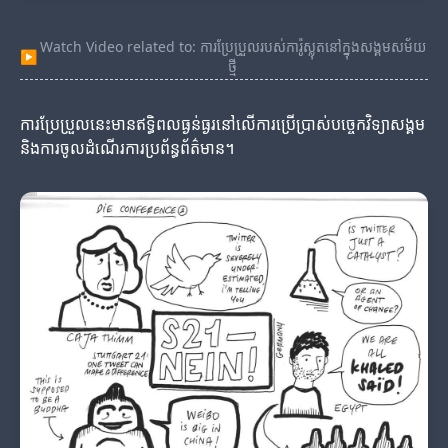
Watch Video related to: ការប្រែប្រួលរបស់ការ៉ូស្លុតនៅក្នុងសង្គមសម័យ
▶
ថ្មី
ការប្រែប្រួលនេះមានឥទ្ធិពលធ្ងន់ធ្ងរនៅលើការប្រើប្រាស់បច្ចេកវិទ្យាសង្គម
និងការចូលដំណើរការប្រព័ន្ធព័ត៌មាន។