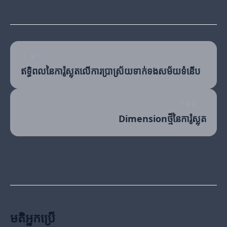
មុន
ឥទ្ធិពលនៃការ៉ូស្លុតលើការប្រាស្រ័យទាក់ទងសម័យទំនើប
បន្ទាប់
Dimensionថ្មីនៃការ៉ូស្លុត
មតិអ្នកប្រើ