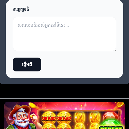
បញ្ចេញមតិ
ផ្ញើមតិ