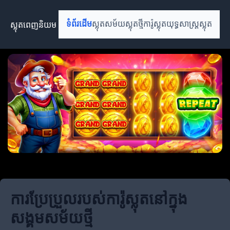
ស្លុតពេញនិយម
ទំព័រដើម
ស្លុតសម័យ
ស្លុតថ្មី
ការ៉ូស្លុត
យុទ្ធសាស្ត្រស្លុត
ការប្រែប្រួលរបស់ការ៉ូស្លុតនៅក្នុង
សង្គមសម័យថ្មី