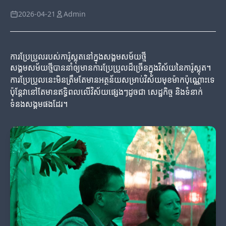
2026-04-21
Admin
ការប្រែប្រួលរបស់ការ៉ូស្លុតនៅក្នុងសង្គមសម័យថ្មី
សង្គមសម័យថ្មីបាននាំឲ្យមានការប្រែប្រួលដ៏ច្រើនក្នុងវិស័យនៃការ៉ូស្លុត។
ការប្រែប្រួលនេះមិនត្រឹមតែមានអត្ថន័យសម្រាប់វិស័យមុខម៉ាកប៉ុណ្ណោះទេ
ប៉ុន្តែវានៅតែមានឥទ្ធិពលលើវិស័យផ្សេងៗដូចជា សេដ្ឋកិច្ច និងទំនាក់
ទំនងសង្គមផងដែរ។