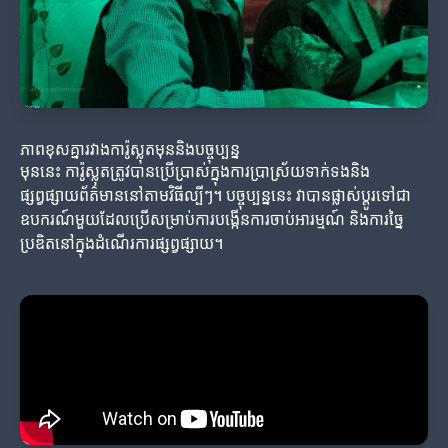
ភាពខុសគ្នារវាងការ៉ូស្លុតមុននិងបច្ចុប្បន្ន
មុននេះ ការ៉ូស្លុតត្រូវបានប្រើប្រាស់ក្នុងការប្រាស្រ័យទាក់ទងនិង
ផ្សព្វផ្សាយព័ត៌មាននៅតាមវិធីល្បីៗ។ បច្ចុប្បន្ននេះ វាបានផ្លាស់ប្តូរទៅជា​
ឧបករណ៍មួយដែលប្រើសម្រាប់ការបង្កើនការចាប់អារម្មណ៍ និងការច្នៃ
ប្រឌិតនៅក្នុងដំណើរការផ្សព្វផ្សាយ។