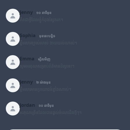
Jenny
១០ នាទីមុន
ពិតជាអ្វីដែលខ្ញុំកំពុងស្វែងរក។
Sophia
មុននេះបន្តិច
ខ្លឹមសារច្បាស់លាស់ ងាយយល់ណាស់។
Emma
ម្សិលមិញ
សូមអរគុណសម្រាប់ព័ត៌មានដ៏ល្អនេះ។
Jenny
២ ម៉ោងមុន
ខ្លឹមសារមានប្រយោជន៍ខ្លាំងណាស់។
Jordan
១០ នាទីមុន
អរគុណច្រើនដែលបានផ្តល់ចំណេះដឹងថ្មីៗ។