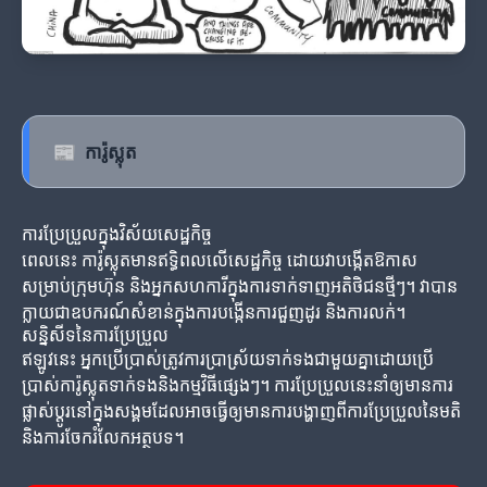
📰
ការ៉ូស្លុត
ការប្រែប្រួលក្នុងវិស័យសេដ្ឋកិច្ច
ពេលនេះ ការ៉ូស្លុតមានឥទ្ធិពលលើសេដ្ឋកិច្ច ដោយវាបង្កើតឱកាស
សម្រាប់ក្រុមហ៊ុន និងអ្នកសហការីក្នុងការទាក់ទាញអតិថិជនថ្មីៗ។ វាបាន
ក្លាយជាឧបករណ៍សំខាន់ក្នុងការបង្កើនការជួញដូរ និងការលក់។
សន្និសីទនៃការប្រែប្រួល
ឥឡូវនេះ អ្នកប្រើប្រាស់ត្រូវការប្រាស្រ័យទាក់ទងជាមួយគ្នាដោយប្រើ
ប្រាស់ការ៉ូស្លុតទាក់ទងនិងកម្មវិធីផ្សេងៗ។ ការប្រែប្រួលនេះនាំឲ្យមានការ
ផ្លាស់ប្តូរនៅក្នុងសង្គមដែលអាចធ្វើឲ្យមានការបង្ហាញពីការប្រែប្រួលនៃមតិ
និងការចែករំលែកអត្ថបទ។