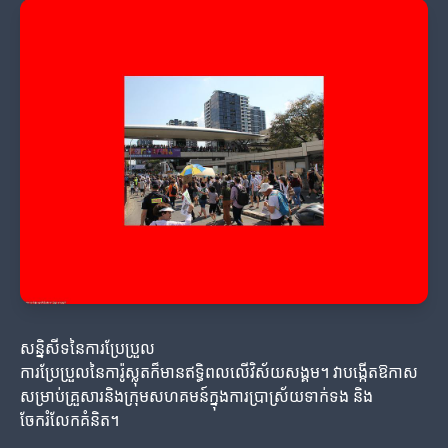
សន្និសីទនៃការប្រែប្រួល
ការប្រែប្រួលនៃការ៉ូស្លុតក៏មានឥទ្ធិពលលើវិស័យសង្គម។ វាបង្កើតឱកាស
សម្រាប់គ្រួសារនិងក្រុមសហគមន៍ក្នុងការប្រាស្រ័យទាក់ទង និង
ចែករំលែកគំនិត។