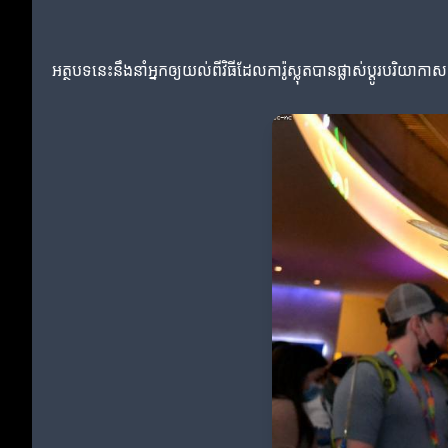
អត្ថបទនេះនឹងនាំអ្នកឲ្យយល់ពីវិធីដែលការ៉ូស្លុតបានផ្លាស់ប្តូរបរិយា