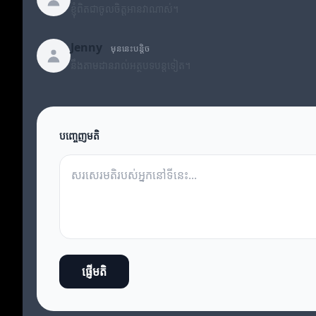
ខ្ញុំពិតជាចូលចិត្តអានវាណាស់។
Jenny
មុននេះបន្តិច
នឹងតាមដានរាល់អត្ថបទបន្តទៀត។
បញ្ចេញមតិ
ផ្ញើមតិ