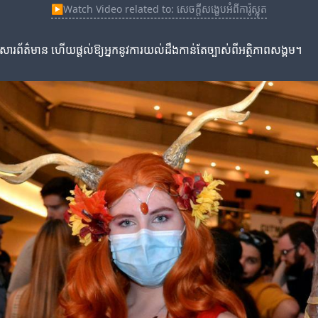
▶
Watch Video related to: សេចក្តីសង្ខេបអំពីការ៉ូស្លុត
កាសសារព័ត៌មាន ហើយផ្តល់ឱ្យអ្នកនូវការយល់ដឹងកាន់តែច្បាស់ពីអត្ថិភាពសង្គម។