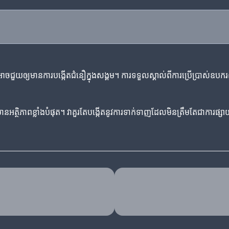
អាចជួយឲ្យមានការបង្កើតជំនឿក្នុងសង្គម។ ការទទួលស្គាល់ពីការប្រើប្រាស់ឧបក
ថិភាពខ្លាំងបំផុត។ វាគួរតែបង្កើតនូវការទាក់ទាញដែលមិនត្រឹមតែជាការផ្សាយព័ត