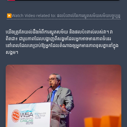
▶
Watch Video related to: ផលប៉ះពាល់នៃការស្លុតសម័យសម័យបច្ចុប្បន្ន
យើងត្រូវតែយល់ដឹងអំពីការស្លុតសម័យ និងផលប៉ះពាល់របស់វា។ វា
ពិតជា៖ ជារូបភាពដែលបង្ហាញពីសង្គមដែលអ្នកអាចមានភាពទំនេរ
នៅពេលដែលគេប្រាប់ឱ្យអ្នកដែលតំណាងឲ្យអ្នកមានភាពខុសគ្នានៅក្នុង
សង្គម។