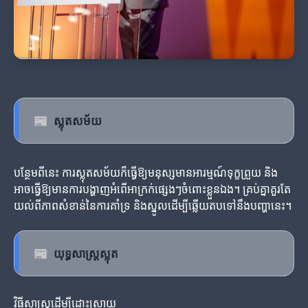
📰
ស្លុតសម័យ
បន្ថែមពីនេះ ការស្លុតសម័យក៏ធ្វើឱ្យមនុស្សមានអារម្មណ៍ទុក្ខព្រួយ និង
អាចធ្វើឱ្យមានការបង្ហាញអំពើអាក្រក់ផ្សេងៗចំពោះខ្លួនឯង។ គ្រប់គ្នាគួរតែ
យល់ពីភាពសំខាន់នៃការគាំទ្រ និងស្នូលដើម្បីឆ្លើយតបទៅនឹងបញ្ហានេះ។
📰
យុទ្ធសាស្ត្រស្លុត
វិធីសាស្ដ្រដើម្បីដោះស្រាយ