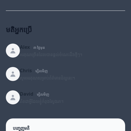
មតិអ្នកប្រើ
Alex
៣ ថ្ងៃមុន
អរគុណច្រើនដែលបានផ្តល់ចំណេះដឹងថ្មីៗ។
Chris
ម្សិលមិញ
សូមអរគុណសម្រាប់ព័ត៌មានដ៏ល្អនេះ។
David
ម្សិលមិញ
ពិតជាអ្វីដែលខ្ញុំកំពុងស្វែងរក។
បញ្ចេញមតិ