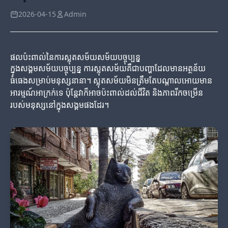
2026-04-15
Admin
ផលប៉ះពាល់នៃការស្លុតសម័យសម័យបច្ចុប្បន្ន
ក្នុងសង្គមសម័យបច្ចុប្បន្ន ការស្លុតសម័យគឺជាបញ្ហាដែលមានអត្ថន័យ
ធំធេងសម្រាប់មនុស្សនានា។ ស្លុតសម័យមិនត្រឹមតែបណ្តាលអោយមាន
អារម្មណ៍អាក្រក់ទេ ប៉ុន្តែវាក៏អាចប៉ះពាល់ដល់ជីវិត និងភាពរីកចម្រើន
របស់មនុស្សនៅក្នុងសង្គមផងដែរ។