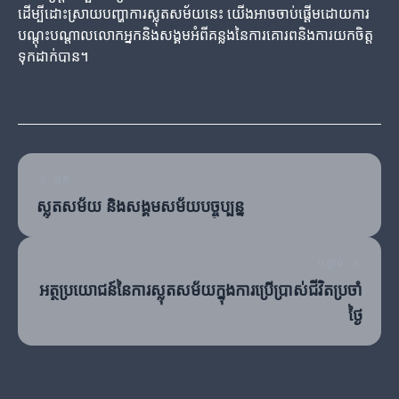
ដើម្បីដោះស្រាយបញ្ហាការស្លុតសម័យនេះ យើងអាចចាប់ផ្តើមដោយការ
បណ្តុះបណ្តាលលោកអ្នកនិងសង្គមអំពីគន្លងនៃការគោរពនិងការយកចិត្ត
ទុកដាក់បាន។
មុន
ស្លុតសម័យ និងសង្គមសម័យបច្ចុប្បន្ន
បន្ទាប់
អត្ថប្រយោជន៍នៃការស្លុតសម័យក្នុងការប្រើប្រាស់ជីវិតប្រចាំ
ថ្ងៃ