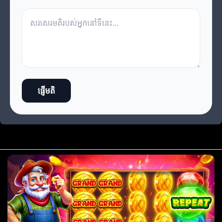
ផ្ញើមតិ