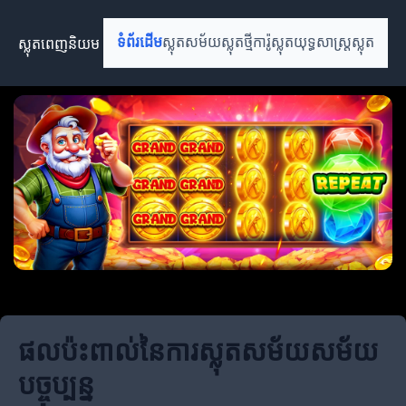
ស្លុតពេញនិយម
ទំព័រដើម
ស្លុតសម័យ
ស្លុតថ្មី
ការ៉ូស្លុត
យុទ្ធសាស្ត្រស្លុត
ផលប៉ះពាល់នៃការស្លុតសម័យសម័យ
បច្ចុប្បន្ន