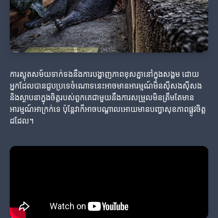
ការស្លុតសម័យទាក់ទងនឹងការបង្ហាញភាពខុសគ្នានៅក្នុងសង្គម ដោយ
អ្នកដែលបានជួបប្រទេចំណោទនេះអាចមានអារម្មណ៍មិនស៊ីសងស៊ីសង
និងស្ថាបនាក្នុងចិត្តរបស់ពួកគេជាមួយនឹងការសម្រួលមិនត្រឹមតែមាន
អារម្មណ៍អាក្រក់ទេ ប៉ុន្តែវាក៏អាចបណ្តាលអោយមានបញ្ហាសុខភាពផ្លូវចិត្ត
ដដែល។