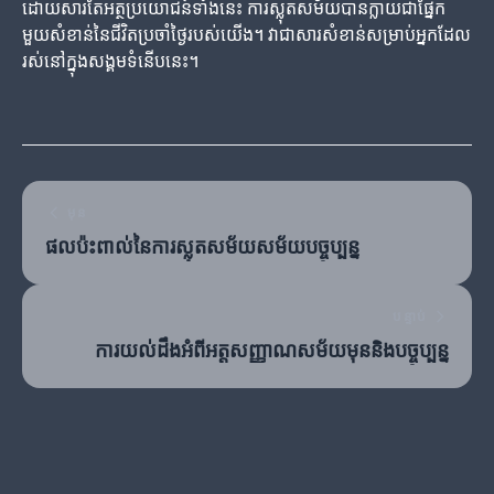
ដោយសារតែអត្ថប្រយោជន៍ទាំងនេះ ការស្លុតសម័យបានក្លាយជាផ្នែក
មួយសំខាន់នៃជីវិតប្រចាំថ្ងៃរបស់យើង។ វាជាសារសំខាន់សម្រាប់អ្នកដែល
រស់នៅក្នុងសង្គមទំនើបនេះ។
មុន
ផលប៉ះពាល់នៃការស្លុតសម័យសម័យបច្ចុប្បន្ន
បន្ទាប់
ការយល់ដឹងអំពីអត្តសញ្ញាណសម័យមុននិងបច្ចុប្បន្ន