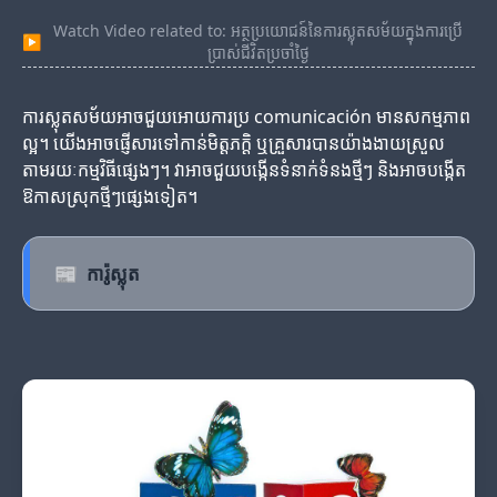
Watch Video related to: អត្ថប្រយោជន៍នៃការស្លុតសម័យក្នុងការប្រើ
▶
ប្រាស់ជីវិតប្រចាំថ្ងៃ
ការស្លុតសម័យអាចជួយអោយការប្រ comunicación មានសកម្មភាព
ល្អ។ យើងអាចផ្ញើសារទៅកាន់មិត្តភក្តិ ឬគ្រួសារបានយ៉ាងងាយស្រួល
តាមរយៈកម្មវិធីផ្សេងៗ។ វាអាចជួយបង្កើនទំនាក់ទំនងថ្មីៗ និងអាចបង្កើត
ឱកាសស្រុកថ្មីៗផ្សេងទៀត។
📰
ការ៉ូស្លុត