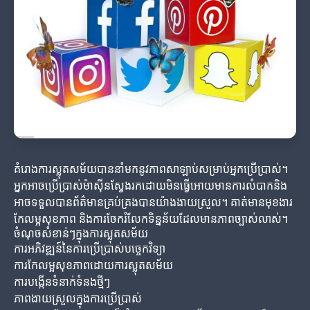
គំរោងការស្លុតសម័យបាននាំមកនូវភាពសាឡាប់សម្រាប់អ្នកប្រើប្រាស់។
អ្នកអាចប្រើប្រាស់ម៉ាស៊ីនស្វែងរកដោយមិនធ្វើអោយមានការលំបាកនិង
អាចទទួលបានព័ត៌មានគ្រប់គ្រងបានយ៉ាងងាយស្រួល។ គាត់មានមុខងារ
កែលម្អសុខភាព និងការចែករំលែកទិន្នន័យដែលមានភាពច្បាស់លាស់។
ចំណុចសំខាន់ៗក្នុងការស្លុតសម័យ
ការអភិវឌ្ឍន៍នៃការប្រើប្រាស់បច្ចេកវិទ្យា
ការកែលម្អសុខភាពដោយការស្លុតសម័យ
ការបង្កើនទំនាក់ទំនងថ្មីៗ
ភាពងាយស្រួលក្នុងការប្រើប្រាស់