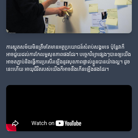
ការស្លុតសម័យមិនត្រឹមតែមានអត្ថប្រយោជន៍សំរាប់សង្គមទេ ប៉ុន្តែវាក៏
អាចជួយដល់ការកែលម្អសុខភាពផងដែរ។ បច្ចេកវិទ្យាផ្សេងៗបានឲ្យយើង
អាចតភ្ជាប់និងធ្វើការប្រសើរឡើងនូវសុខភាពផ្ទាល់ខ្លួនបានយ៉ាងល្អ។ ដូច
នេះហើយ អាយុជីវិតរបស់យើងក៏អាចនឹងកើនឡើងផងដែរ។