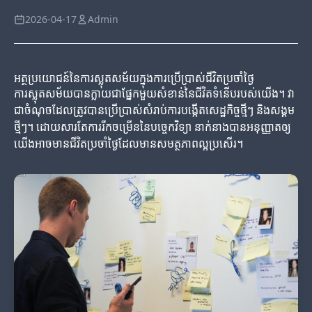
2026-04-17
Admin
អត្ថប្រយោជន៍នៃការស្លុតសម័យក្នុងការប្រើប្រាស់ជីវិតប្រចាំថ្ងៃ
ការស្លុតសម័យបានក្លាយជាផ្នែកមួយសំខាន់នៃជីវិតទំនើបរបស់យើង។ វា
ជាចំណុចដែលត្រូវបានប្រើប្រាស់សំរាប់ការបង្កើតសេដ្ឋកិច្ចថ្មីៗ និងសង្គម
ថ្មីៗ។ ដោយសារតែការរីកចម្រើននៃបច្ចេកវិទ្យា នាក់នាងបានអនុញ្ញាតឲ្យ
យើងអាចមានជីវិតប្រចាំថ្ងៃដែលមានសមត្ថភាពល្អប្រសើរ។