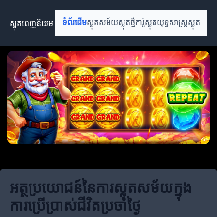
ស្លុតពេញនិយម
ទំព័រដើម
ស្លុតសម័យ
ស្លុតថ្មី
ការ៉ូស្លុត
យុទ្ធសាស្ត្រស្លុត
អត្ថប្រយោជន៍នៃការស្លុតសម័យក្នុង
ការប្រើប្រាស់ជីវិតប្រចាំថ្ងៃ