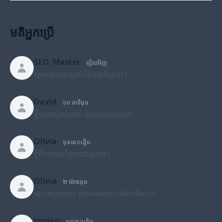
មតិអ្នកប្រើ
SEO_Master
ម្សិលមិញ
សូមអរគុណសម្រាប់ព័ត៌មានដ៏ល្អនេះ។
David
១០ នាទីមុន
ខ្លឹមសារច្បាស់លាស់ ងាយយល់ណាស់។
Olivia
មុននេះបន្តិច
ខ្ញុំពិតជាចូលចិត្តអានវាណាស់។
Olivia
២ ម៉ោងមុន
អត្ថបទល្អណាស់! អរគុណសម្រាប់ការចែករំលែក។
Jordan
មុននេះបន្តិច