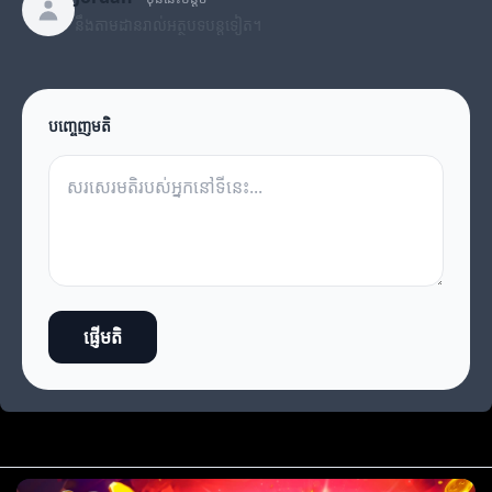
នឹងតាមដានរាល់អត្ថបទបន្តទៀត។
បញ្ចេញមតិ
ផ្ញើមតិ