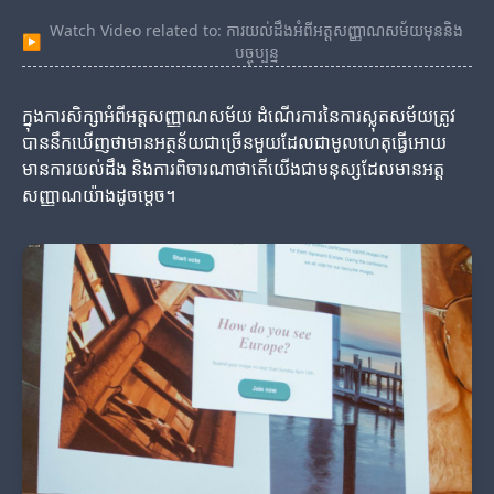
Watch Video related to: ការយល់ដឹងអំពីអត្តសញ្ញាណសម័យមុននិង
▶
បច្ចុប្បន្ន
ក្នុងការសិក្សាអំពីអត្តសញ្ញាណសម័យ ដំណើរការនៃការស្លុតសម័យត្រូវ
បាននឹកឃើញថាមានអត្ថន័យជាច្រើនមួយដែលជាមូលហេតុធ្វើអោយ
មានការយល់ដឹង និងការពិចារណាថាតើយើងជាមនុស្សដែលមានអត្ត
សញ្ញាណយ៉ាងដូចម្តេច។