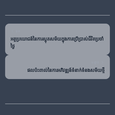
មុន
អត្ថប្រយោជន៍នៃការស្លុតសម័យក្នុងការប្រើប្រាស់ជីវិតប្រចាំ
ថ្ងៃ
បន្ទាប់
ផលប៉ះពាល់នៃការអភិវឌ្ឍន៍ទំនាក់ទំនងសម័យថ្មី